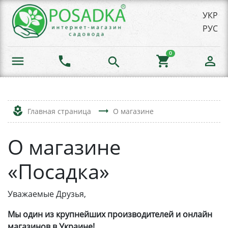
УКР
РУС
0
menu
phone
shopping_cart
person_outline
search
local_florist
trending_flat
Главная страница
О магазине
О магазине
«Посадка»
Уважаемые Друзья,
Мы один из крупнейших производителей и онлайн
магазинов в Украине!