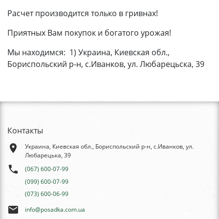
Расчет производится только в гривнах!
Приятных Вам покупок и богатого урожая!
Мы находимся: 1) Украина, Киевская обл.,
Бориспольский р-н, с.Иванков, ул. Любарецьска, 39
Контакты
place
Украина, Киевская обл., Бориспольский р-н, с.Иванков, ул.
Любарецька, 39
phone
(067) 600-07-99
(099) 600-07-99
(073) 600-06-99
email
info@posadka.com.ua