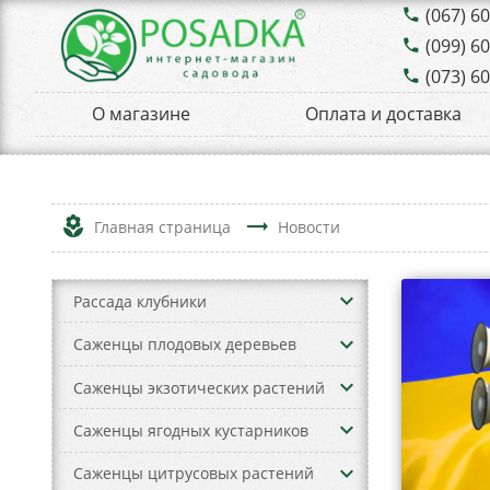
(067) 6
phone
(099) 6
phone
(073) 6
phone
О магазине
Оплата и доставка
local_florist
trending_flat
Главная страница
Новости
keyboard_arrow_down
Рассада клубники
keyboard_arrow_down
Саженцы плодовых деревьев
keyboard_arrow_down
Саженцы экзотических растений
keyboard_arrow_down
Саженцы ягодных кустарников
keyboard_arrow_down
Саженцы цитрусовых растений