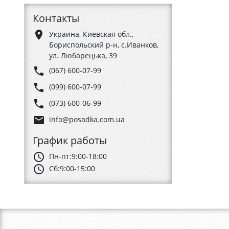
Контакты
place
Украина, Киевская обл.,
Бориспольский р-н, с.Иванков,
ул. Любарецька, 39
phone
(067) 600-07-99
phone
(099) 600-07-99
phone
(073) 600-06-99
email
info@posadka.com.ua
График работы
schedule
Пн-пт:
9:00-18:00
schedule
Сб:
9:00-15:00