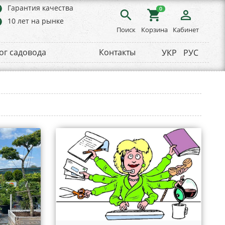
rs
Гарантия качества
0
search
shopping_cart
person_outline
rs
10 лет на рынке
Поиск
Корзина
Кабинет
ог садовода
Контакты
УКР
РУС