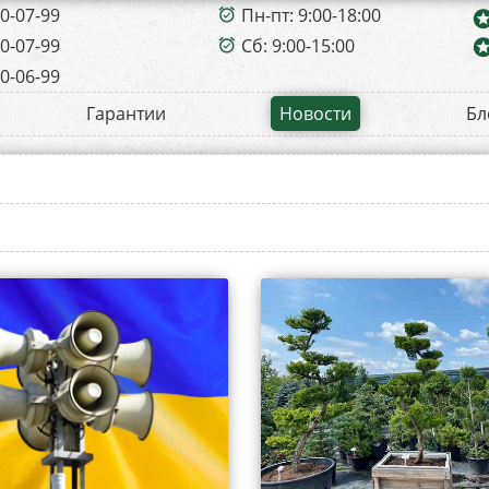
00-07-99
Пн-пт: 9:00-18:00
alarm_on
sta
00-07-99
Сб: 9:00-15:00
sta
alarm_on
00-06-99
Гарантии
Новости
Бл