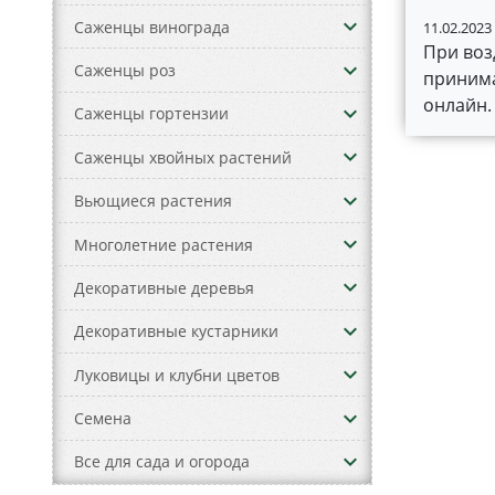
keyboard_arrow_down
Саженцы винограда
11.02.2023
При воз
keyboard_arrow_down
Саженцы роз
принима
онлайн.
keyboard_arrow_down
Саженцы гортензии
keyboard_arrow_down
Саженцы хвойных растений
keyboard_arrow_down
Вьющиеся растения
keyboard_arrow_down
Многолетние растения
keyboard_arrow_down
Декоративные деревья
keyboard_arrow_down
Декоративные кустарники
keyboard_arrow_down
Луковицы и клубни цветов
keyboard_arrow_down
Семена
keyboard_arrow_down
Все для сада и огорода