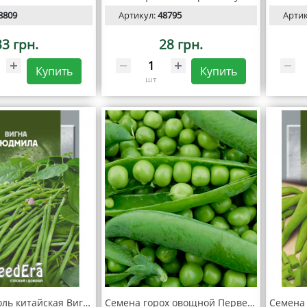
8809
Артикул:
48795
Арти
33 грн.
28 грн.
Купить
Купить
шт
Семена Фасоль китайская Вигна Людмила 10 г, Seedera
Семена горох овощной Первенец 20г, SeedEra