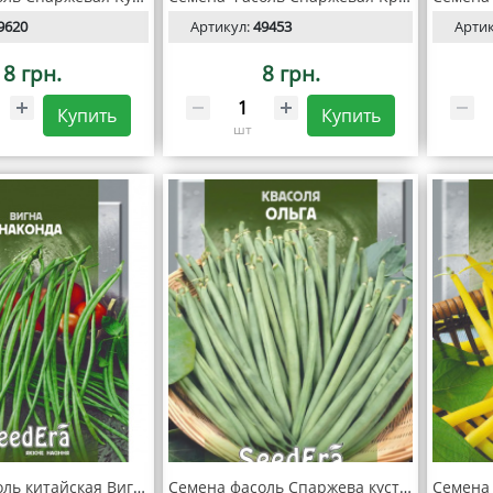
9620
Артикул:
49453
Арти
18 грн.
8 грн.
Купить
Купить
шт
Семена Фасоль китайская Вигна Анаконда 10 г, Seedera
Семена фасоль Спаржева кустовая Ольга 20 г, Seedera