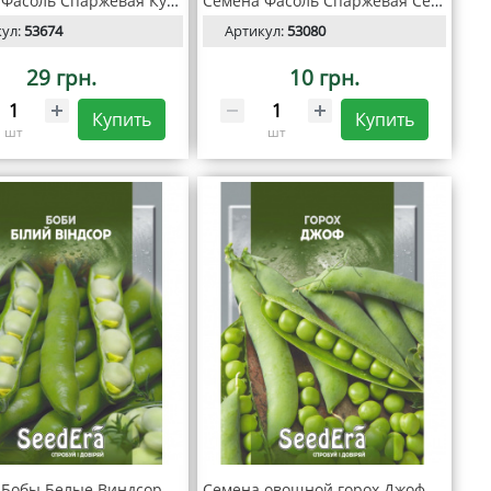
Семена Фасоль Спаржевая Кустовая Парпл Типи 20 г, Seedera
Семена Фасоль Спаржевая Серенгети 20 шт, Seedera Profi
кул:
53674
Артикул:
53080
29 грн.
10 грн.
Купить
Купить
шт
шт
Семена Бобы Белые Виндсор 10 шт, SeedEra
Семена овощной горох Джоф, 50г SeedEra