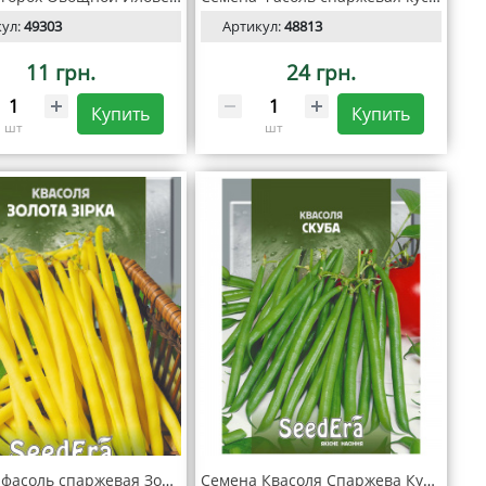
кул:
49303
Артикул:
48813
11 грн.
24 грн.
Купить
Купить
шт
шт
Семена фасоль спаржевая Золотой нектар 20 г. Seedera
Семена Квасоля Спаржева Кущова Скуба 20г, Seedera