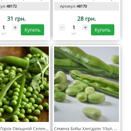
кул:
48172
Артикул:
48170
31 грн.
28 грн.
Купить
Купить
шт
шт
Семена Горох Овощной Селена 20г, SeedEra
Семена Бобы Хангдалн 10шт, SeedEra