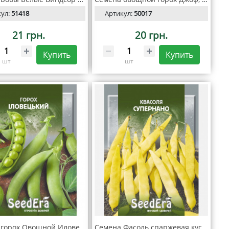
кул:
51418
Артикул:
50017
21 грн.
20 грн.
Купить
Купить
шт
шт
Семена горох Овощной Иловецкий 20 г, Seedera
Семена Фасоль спаржевая кустовая Супернано 10 гр, Seedera