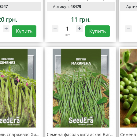
8547
Артикул:
48479
Арти
20 грн.
11 грн.
Купить
Купить
шт
Семена фасоль спаржевая Хименез 20 г, Seedera
Семена фасоль китайская Вигна Макарена, 10 г, Seedera