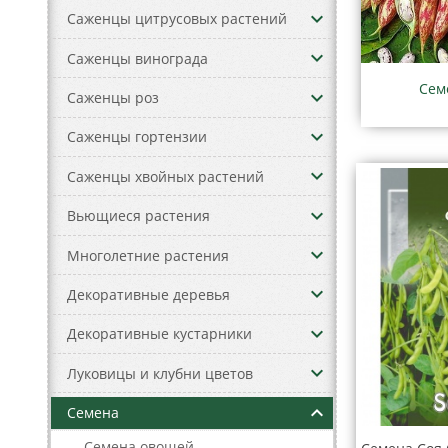
keyboard_arrow_down
Саженцы цитрусовых растений
keyboard_arrow_down
Саженцы винограда
Сем
keyboard_arrow_down
Саженцы роз
keyboard_arrow_down
Саженцы гортензии
keyboard_arrow_down
Саженцы хвойных растений
keyboard_arrow_down
Вьющиеся растения
keyboard_arrow_down
Многолетние растения
keyboard_arrow_down
Декоративные деревья
keyboard_arrow_down
Декоративные кустарники
keyboard_arrow_down
Луковицы и клубни цветов
keyboard_arrow_up
Семена
–
Семена овощей