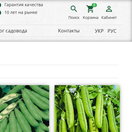
rs
Гарантия качества
0
search
shopping_cart
person_outline
rs
10 лет на рынке
Поиск
Корзина
Кабинет
ог садовода
Контакты
УКР
РУС