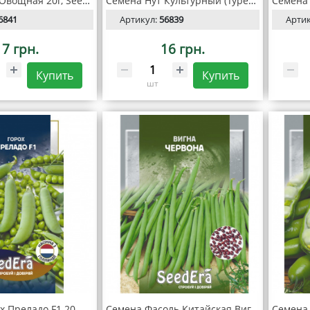
Семена Соя Овощная 20г, Seedera
Семена Нут Культурный (Турецкий горох) 20г, SeedEra
6841
Артикул:
56839
Арти
17 грн.
16 грн.
Купить
Купить
шт
Семена Горох Преладо F1 20 шт, Seedera Profi
Семена Фасоль Китайская Вигна Красная 10 г, SeedEra