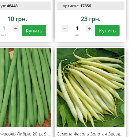
кул:
46448
Артикул:
17856
10 грн.
23 грн.
Купить
Купить
шт
шт
Семена Фасоль Либра, 20гр, SeedEra
Семена Фасоль Золотая Звезда, 20гр, SeedEra