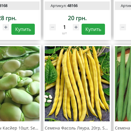
8168
Артикул:
48166
Арти
28 грн.
20 грн.
Купить
Купить
шт
Семена Бобы Касйер 10шт, SeedEra
Семена Фасоль Ляура, 20гр, SeedEra