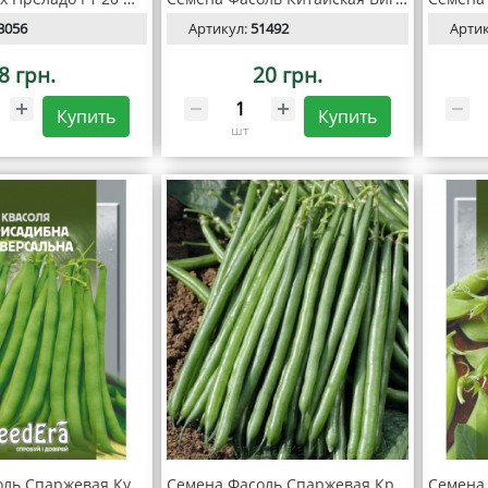
3056
Артикул:
51492
Арти
8 грн.
20 грн.
Купить
Купить
шт
Семена Фасоль Спаржевая Кустовая Приусадебная Универсальная, 20 г, Seedera
Семена Фасоль Спаржевая Крокет, 20 шт, Seedera Profi