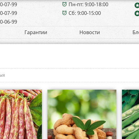
00-07-99
Пн-пт: 9:00-18:00
alarm_on
sta
00-07-99
Сб: 9:00-15:00
sta
alarm_on
00-06-99
Гарантии
Новости
Бл
ых