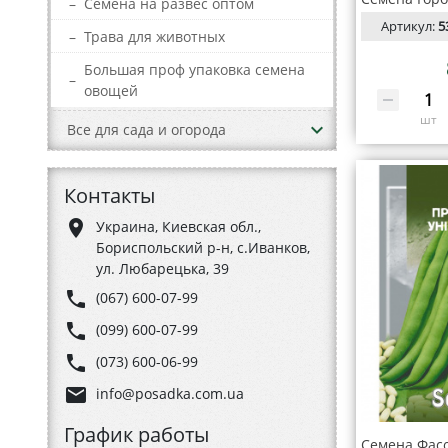
–
Семена на развес оптом
Артикул:
5
–
Трава для животных
Большая проф упаковка семена
–
овощей
шт
keyboard_arrow_down
Все для сада и огорода
Контакты
place
Украина, Киевская обл.,
Бориспольский р-н, с.Иванков,
ул. Любарецька, 39
phone
(067) 600-07-99
phone
(099) 600-07-99
phone
(073) 600-06-99
email
info@posadka.com.ua
График работы