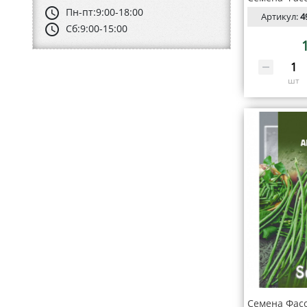
schedule
Пн-пт:
9:00-18:00
Артикул:
4
schedule
Сб:
9:00-15:00
шт