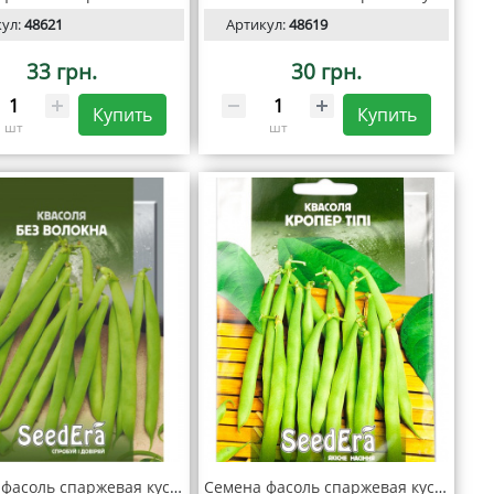
кул:
48621
Артикул:
48619
33 грн.
30 грн.
Купить
Купить
шт
шт
Семена фасоль спаржевая кустовая Без Волокна, 20 гр, SeedEra
Семена фасоль спаржевая кустовая Кропер Типпи 20 гр, SeedEra