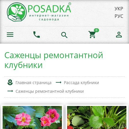
УКР
РУС
0
menu
phone
shopping_cart
person_outline
search
Саженцы ремонтантной
клубники
local_florist
trending_flat
Главная страница
Рассада клубники
trending_flat
Саженцы ремонтантной клубники