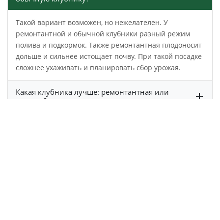
Такой вариант возможен, но нежелателен. У
ремонтантной и обычной клубники разный режим
полива и подкормок. Также ремонтантная плодоносит
дольше и сильнее истощает почву. При такой посадке
сложнее ухаживать и планировать сбор урожая.
Какая клубника лучше: ремонтантная или
простая?
Когда обрезать ремонтантную клубнику?
Что означает «ремонтантные сорта
клубники»?
Как подготовить ремонтантную клубнику ко
второму цветению?
Сколько лет можно выращивать