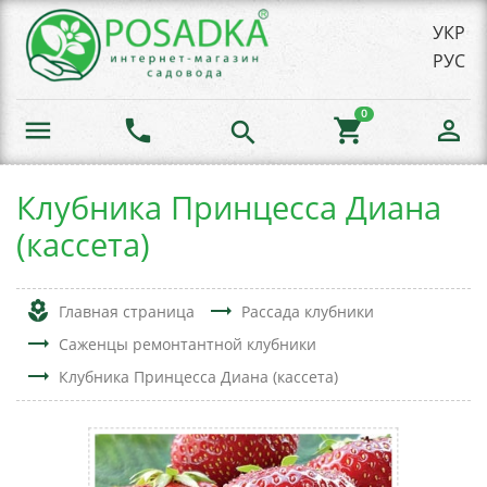
УКР
РУС
0
menu
phone
shopping_cart
person_outline
search
Клубника Принцесса Диана
(кассета)
local_florist
trending_flat
Главная страница
Рассада клубники
trending_flat
Саженцы ремонтантной клубники
trending_flat
Клубника Принцесса Диана (кассета)