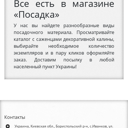
Все есть в магазине
«Посадка»
У нас вы найдете разнообразные виды
посадочного материала. Просматривайте
каталог с саженцами декоративной калины,
выбирайте необходимое количество
экземпляров и в пару кликов оформляйте
заказ. Доставим посылку в любой
населенный пункт Украины!
Контакты
place
Украина, Киевская обл., Бориспольский р-н, с.Иванков, ул.