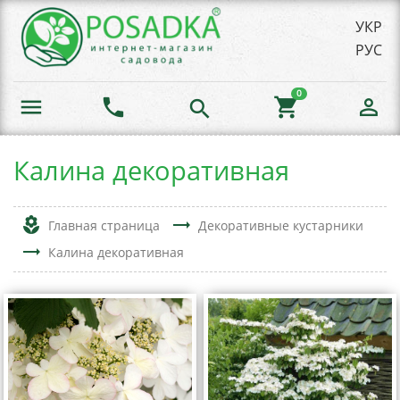
УКР
РУС
0
menu
phone
shopping_cart
person_outline
search
Калина декоративная
local_florist
trending_flat
Главная страница
Декоративные кустарники
trending_flat
Калина декоративная