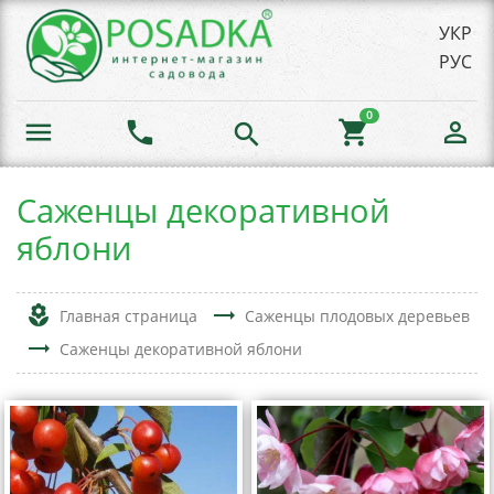
УКР
РУС
0
menu
phone
shopping_cart
person_outline
search
Саженцы декоративной
яблони
local_florist
trending_flat
Главная страница
Саженцы плодовых деревьев
trending_flat
Саженцы декоративной яблони