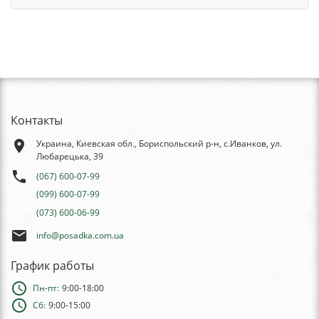
Контакты
place
Украина, Киевская обл., Бориспольский р-н, с.Иванков, ул.
Любарецька, 39
phone
(067) 600-07-99
(099) 600-07-99
(073) 600-06-99
email
info@posadka.com.ua
График работы
schedule
Пн-пт:
9:00-18:00
schedule
Сб:
9:00-15:00