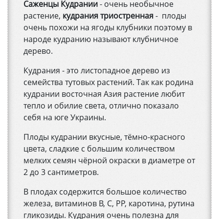
Саженцы Кудрании
- очень необычное
растение,
кудрания триостренная
- плоды
очень похожи на ягоды клубники поэтому в
народе кудранию называют клубничное
дерево.
Кудрания - это листопадное дерево из
семейства тутовых растений. Так как родина
кудрании восточная Азия растение любит
тепло и обилие света, отлично показало
себя на юге Украины.
Плоды кудрании вкусные, тёмно-красного
цвета, сладкие с большим количеством
мелких семян чёрной окраски в диаметре от
2 до 3 сантиметров.
В плодах содержится большое количество
железа, витаминов В, С, РР, каротина, рутина
гликозиды. Кудрания очень полезна для