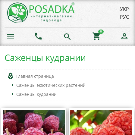
УКР
РУС
0
menu
phone
shopping_cart
person_outline
search
Саженцы кудрании
local_florist
Главная страница
trending_flat
Саженцы экзотических растений
trending_flat
Саженцы кудрании