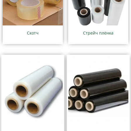
Скотч
Стрейч плёнка