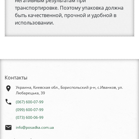
негативным результатам при
транспортировке. Поэтому упаковка должна
быть качественной, прочной и удобной в
использовании.
Контакты
place
Украина, Киевская обл., Бориспольский р-н, с.Иванков, ул.
Любарецька, 39
phone
(067) 600-07-99
(099) 600-07-99
(073) 600-06-99
email
info@posadka.com.ua