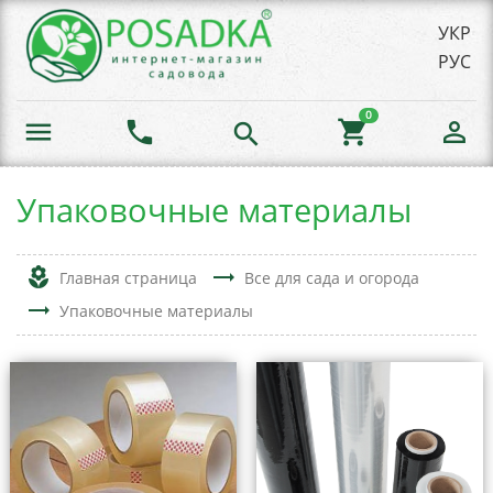
УКР
РУС
0
menu
phone
shopping_cart
person_outline
search
Упаковочные материалы
local_florist
trending_flat
Главная страница
Все для сада и огорода
trending_flat
Упаковочные материалы