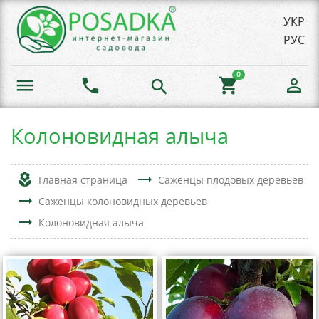
УКР
РУС
0
menu
phone
shopping_cart
person_outline
search
Колоновидная алыча
local_florist
trending_flat
Главная страница
Саженцы плодовых деревьев
trending_flat
Саженцы колоновидных деревьев
trending_flat
Колоновидная алыча