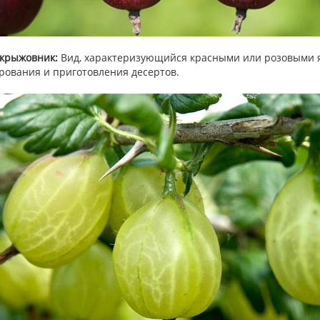
крыжовник:
Вид, характеризующийся красными или розовыми я
рования и приготовления десертов.