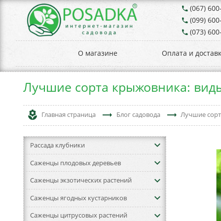
(067) 600
phone
(099) 600
phone
(073) 600
phone
О магазине
Оплата и достав
Лучшие сорта крыжовника: вид
local_florist
trending_flat
trending_flat
Главная страница
Блог садовода
Лучшие сорт
keyboard_arrow_down
Рассада клубники
keyboard_arrow_down
Саженцы плодовых деревьев
keyboard_arrow_down
Саженцы экзотических растений
keyboard_arrow_down
Саженцы ягодных кустарников
keyboard_arrow_down
Саженцы цитрусовых растений