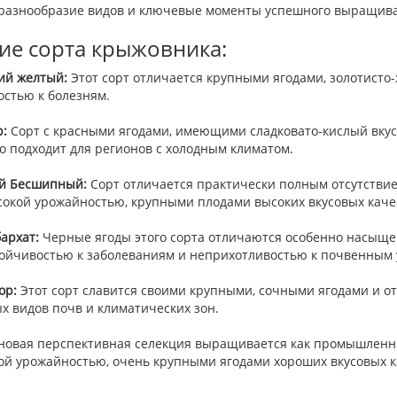
разнообразие видов и ключевые моменты успешного выращиван
ие сорта крыжовника:
ий желтый:
Этот сорт отличается крупными ягодами, золотисто
остью к болезням.
:
Сорт с красными ягодами, имеющими сладковато-кислый вкус
о подходит для регионов с холодным климатом.
й Бесшипный:
Сорт отличается практически полным отсутствие
сокой урожайностью, крупными плодами высоких вкусовых каче
архат:
Черные ягоды этого сорта отличаются особенно насыще
тойчивостью к заболеваниям и неприхотливостью к почвенным 
ор:
Этот сорт славится своими крупными, сочными ягодами и о
х видов почв и климатических зон.
новая перспективная селекция выращивается как промышленны
ой урожайностью, очень крупными ягодами хороших вкусовых к