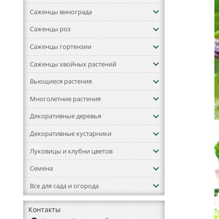
keyboard_arrow_down
Саженцы винограда
keyboard_arrow_down
Саженцы роз
keyboard_arrow_down
Саженцы гортензии
keyboard_arrow_down
Саженцы хвойных растений
keyboard_arrow_down
Вьющиеся растения
keyboard_arrow_down
Многолетние растения
keyboard_arrow_down
Декоративные деревья
keyboard_arrow_down
Декоративные кустарники
keyboard_arrow_down
Луковицы и клубни цветов
keyboard_arrow_down
Семена
keyboard_arrow_down
Все для сада и огорода
Контакты