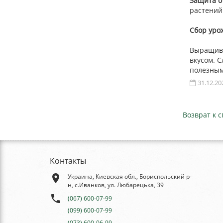
Защита о
растений
Сбор уро
Выращива
вкусом. С
полезным
31.12.20
Возврат к с
Контакты
place
Украина, Киевская обл., Бориспольский р-
н, с.Иванков, ул. Любарецька, 39
phone
(067) 600-07-99
(099) 600-07-99
(073) 600-06-99