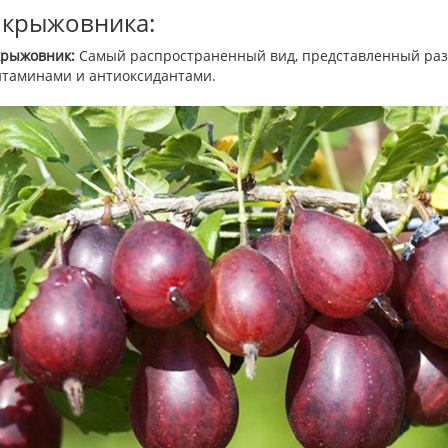
 крыжовника:
рыжовник:
Самый распространенный вид, представленный раз
итаминами и антиоксидантами.