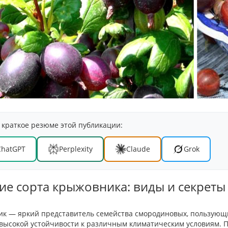
 краткое резюме этой публикации:
ChatGPT
Perplexity
Claude
Grok
е сорта крыжовника: виды и секрет
к — яркий представитель семейства смородиновых, пользующи
 высокой устойчивости к различным климатическим условиям. 