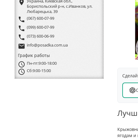
place
Украина, Киевская обл.,
Бориспольский р-н, с.Иванков, ул.
Любарецька, 39
phone
(067) 600-07-99
phone
(099) 600-07-99
phone
(073) 600-06-99
email
info@posadka.com.ua
График работы
schedule
Пн-пт:
9:00-18:00
schedule
Сб:
9:00-15:00
Сделай
Лучши
Крыжовни
ягодам и