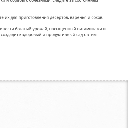
и и борьбы с болезнями, следите за состоянием
е их для приготовления десертов, варенья и соков.
инести богатый урожай, насыщенный витаминами и
ы создадите здоровый и продуктивный сад с этим