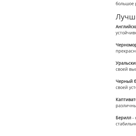
большое 
Лучш
Английск
устойчив
Черномор
прекрасн
Уральски
своей вы
Черный б
своей ус
Каптиват
различны
Берилл
- 
стабильн