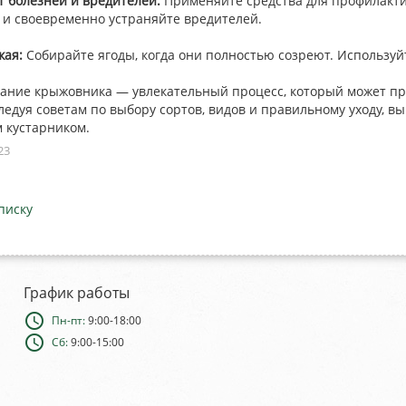
т болезней и вредителей:
Применяйте средства для профилактик
 и своевременно устраняйте вредителей.
жая:
Собирайте ягоды, когда они полностью созреют. Используйт
ние крыжовника — увлекательный процесс, который может пр
ледуя советам по выбору сортов, видов и правильному уходу, в
 кустарником.
23
писку
График работы
schedule
Пн-пт:
9:00-18:00
schedule
Сб:
9:00-15:00