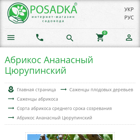
УКР
РУС
0
menu
phone
shopping_cart
person_outline
search
Абрикос Ананасный
Цюрупинский
local_florist
trending_flat
Главная страница
Саженцы плодовых деревьев
trending_flat
Саженцы абрикоса
trending_flat
Сорта абрикоса среднего срока созревания
trending_flat
Абрикос Ананасный Цюрупинский