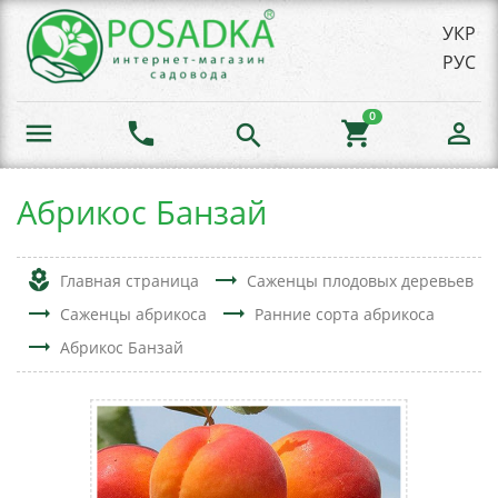
УКР
РУС
0
menu
phone
shopping_cart
person_outline
search
Абрикос Банзай
local_florist
trending_flat
Главная страница
Саженцы плодовых деревьев
trending_flat
trending_flat
Саженцы абрикоса
Ранние сорта абрикоса
trending_flat
Абрикос Банзай