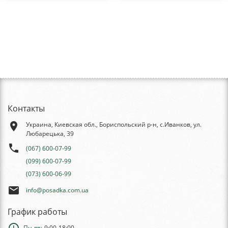
Контакты
place
Украина, Киевская обл., Бориспольский р-н, с.Иванков, ул.
Любарецька, 39
phone
(067) 600-07-99
(099) 600-07-99
(073) 600-06-99
email
info@posadka.com.ua
График работы
Пн-пт:
9:00-18:00