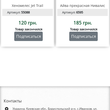
Хеномелес Jet Trail
Айва прекрасная Нивалис
Артикул:
55088
Артикул:
6595
120 грн.
185 грн.
Товар закончился
Товар закончился
Подписаться
Подписаться
Контакты
place
Украина, Киевская обл., Бориспольский р-н, с.Иванков, ул.