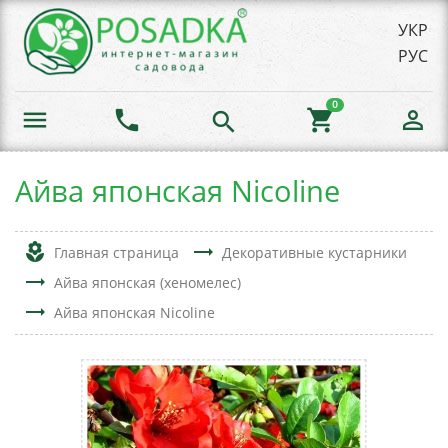
УКР
РУС
0
menu
phone
shopping_cart
person_outline
search
Айва японская Nicoline
local_florist
trending_flat
Главная страница
Декоративные кустарники
trending_flat
Айва японская (хеномелес)
trending_flat
Айва японская Nicoline