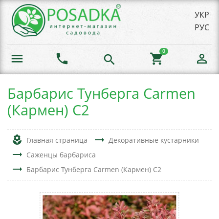
УКР
РУС
0
menu
phone
shopping_cart
person_outline
search
Барбарис Тунберга Carmen
(Кармен) С2
local_florist
trending_flat
Главная страница
Декоративные кустарники
trending_flat
Саженцы барбариса
trending_flat
Барбарис Тунберга Carmen (Кармен) С2