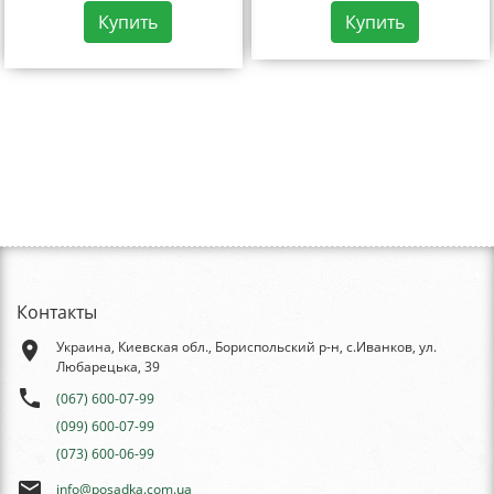
Купить
Купить
Контакты
place
Украина, Киевская обл., Бориспольский р-н, с.Иванков, ул.
Любарецька, 39
phone
(067) 600-07-99
(099) 600-07-99
(073) 600-06-99
email
info@posadka.com.ua