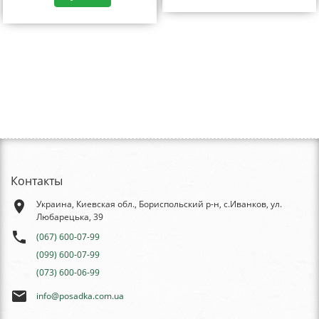
Контакты
place
Украина, Киевская обл., Бориспольский р-н, с.Иванков, ул.
Любарецька, 39
phone
(067) 600-07-99
(099) 600-07-99
(073) 600-06-99
email
info@posadka.com.ua