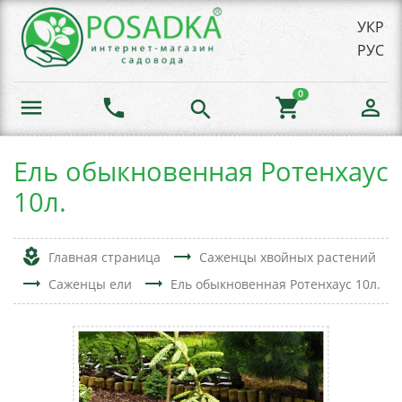
УКР
РУС
0
menu
phone
shopping_cart
person_outline
search
Ель обыкновенная Ротенхаус
10л.
local_florist
trending_flat
Главная страница
Саженцы хвойных растений
trending_flat
trending_flat
Саженцы ели
Ель обыкновенная Ротенхаус 10л.