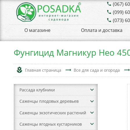
(067) 6
phone
(099) 6
phone
(073) 6
phone
О магазине
Оплата и доставка
Фунгицид Магникур Нео 450
local_florist
trending_flat
trending_fla
Главная страница
Все для сада и огорода
keyboard_arrow_down
Рассада клубники
keyboard_arrow_down
Саженцы плодовых деревьев
keyboard_arrow_down
Саженцы экзотических растений
keyboard_arrow_down
Саженцы ягодных кустарников