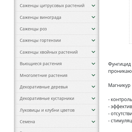
keyboard_arrow_down
Саженцы цитрусовых растений
keyboard_arrow_down
Саженцы винограда
keyboard_arrow_down
Саженцы роз
keyboard_arrow_down
Саженцы гортензии
keyboard_arrow_down
Саженцы хвойных растений
keyboard_arrow_down
Фунгицид 
Вьющиеся растения
проникающ
keyboard_arrow_down
Многолетние растения
Магникур
keyboard_arrow_down
Декоративные деревья
keyboard_arrow_down
Декоративные кустарники
- контрол
- эффекти
keyboard_arrow_down
Луковицы и клубни цветов
- отсутст
- стимуля
keyboard_arrow_down
Семена