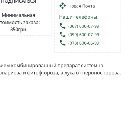
ПОДПИСАТЬСЯ
open_with
Новая Почта
Минимальная
Наши телефоны
тоимость заказа:
local_phone
(067) 600-07-99
350грн.
local_phone
(099) 600-07-99
local_phone
(073) 600-06-99
твием комбинированный препарат системно-
нариоза и фитофтороза, а лука от пероноспороза.