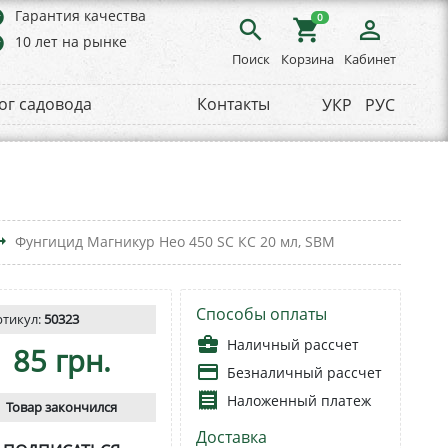
rs
Гарантия качества
0
search
shopping_cart
person_outline
rs
10 лет на рынке
Поиск
Корзина
Кабинет
ог садовода
Контакты
УКР
РУС
_flat
Фунгицид Магникур Нео 450 SC КС 20 мл, SBM
Способы оплаты
ртикул:
50323
business_center
Наличный рассчет
85 грн.
payment
Безналичный рассчет
receipt
Наложенный платеж
Товар закончился
Доставка