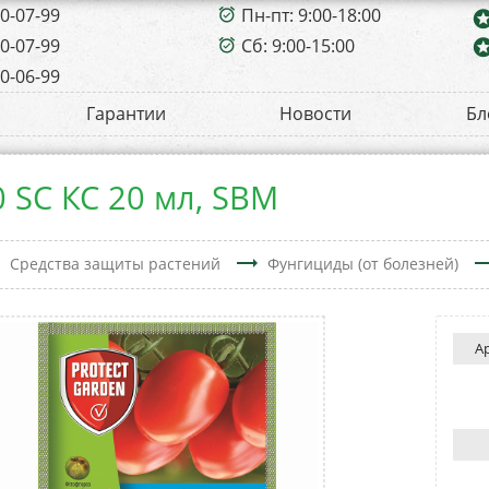
00-07-99
Пн-пт: 9:00-18:00
alarm_on
sta
00-07-99
Сб: 9:00-15:00
sta
alarm_on
00-06-99
Гарантии
Новости
Бл
 SC КС 20 мл, SBM
t
trending_flat
trending
Средства защиты растений
Фунгициды (от болезней)
А