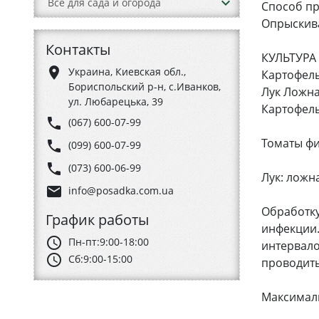
keyboard_arrow_down
Все для сада и огорода
Способ пр
Опрыскива
Контакты
КУЛЬТУРА
place
Украина, Киевская обл.,
Картофель
Бориспольский р-н, с.Иванков,
Лук Ложна
ул. Любарецька, 39
Картофель:
phone
(067) 600-07-99
Томаты фит
phone
(099) 600-07-99
phone
(073) 600-06-99
Лук: ложна
email
info@posadka.com.ua
Обработку
График работы
инфекции.
schedule
Пн-пт:
9:00-18:00
интервало
schedule
Сб:
9:00-15:00
проводить
Максималь