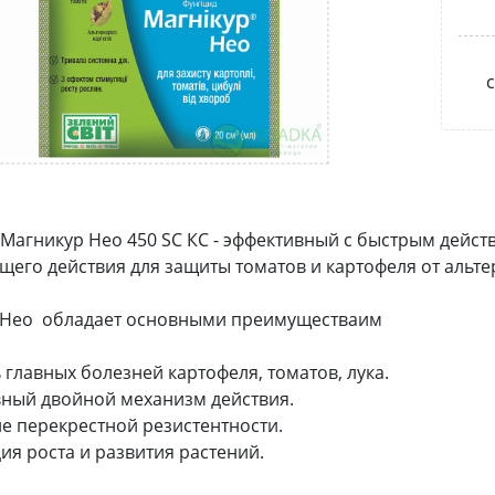
с
Магникур Нео 450 SC КС - эффективный с быстрым дейс
его действия для защиты томатов и картофеля от альтер
 Нео обладает основными преимуществаим
ь главных болезней картофеля, томатов, лука.
вный двойной механизм действия.
вие перекрестной резистентности.
ция роста и развития растений.