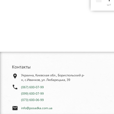
шт
Контакты
place
Украина, Киевская обл., Бориспольский р-
н, с.Иванков, ул. Любарецька, 39
phone
(067) 600-07-99
(099) 600-07-99
(073) 600-06-99
email
info@posadka.com.ua