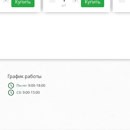
Купить
Купить
шт
График работы
schedule
Пн-пт:
9:00-18:00
schedule
Сб:
9:00-15:00