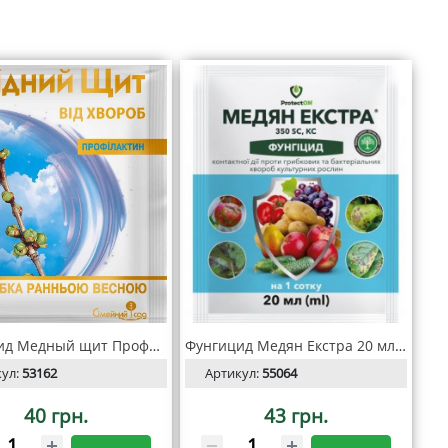
Фунгицид Медный щит Профилактин
Фунгицид Медян Екстра 20 мл, ProtectOn
кул:
53162
Артикул:
55064
40 грн.
43 грн.