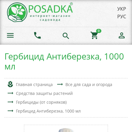
УКР
РУС
0
menu
phone
shopping_cart
person_outline
search
Гербицид Антиберезка, 1000
мл
local_florist
trending_flat
Главная страница
Все для сада и огорода
trending_flat
Средства защиты растений
trending_flat
Гербициды (от сорняков)
trending_flat
Гербицид Антиберезка, 1000 мл