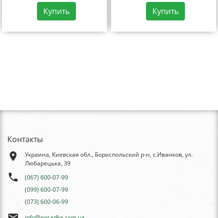
Купить
Купить
Контакты
place
Украина, Киевская обл., Бориспольский р-н, с.Иванков, ул.
Любарецька, 39
phone
(067) 600-07-99
(099) 600-07-99
(073) 600-06-99
email
info@posadka.com.ua