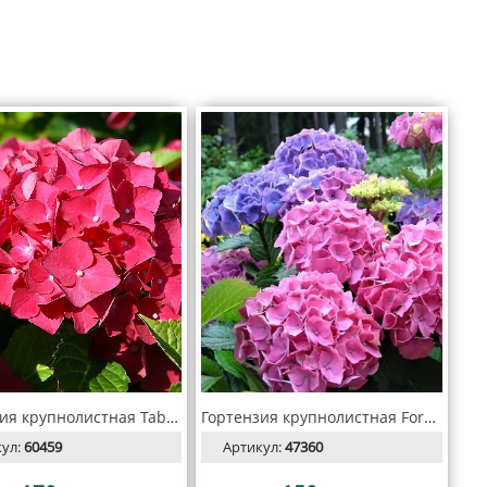
Гортензия крупнолистная Tabletensia (Таблетензия)
Гортензия крупнолистная Forever & Ever Double Pink/Blue
кул:
60459
Артикул:
47360