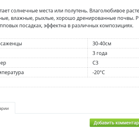
ает солнечные места или полутень. Влаголюбивое расте
ые, влажные, рыхлые, хорошо дренированные почвы. Ре
рупповых посадках, эффектна в различных композициях.
 саженцы
30-40см
3 года
нер
С3
мпература
-20°C
арии
Добавить коммента