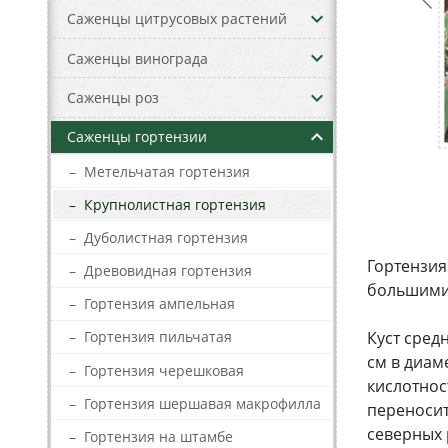
keyboard_arrow_down
Саженцы цитрусовых растений
keyboard_arrow_down
Саженцы винограда
keyboard_arrow_down
Саженцы роз
keyboard_arrow_up
Саженцы гортензии
–
Метельчатая гортензия
–
Крупнолистная гортензия
–
Дуболистная гортензия
Гортензия
–
Древовидная гортензия
большими
–
Гортензия ампельная
Куст сред
–
Гортензия пильчатая
см в диам
–
Гортензия черешковая
кислотнос
–
Гортензия шершавая макрофилла
переносит
северных 
–
Гортензия на штамбе