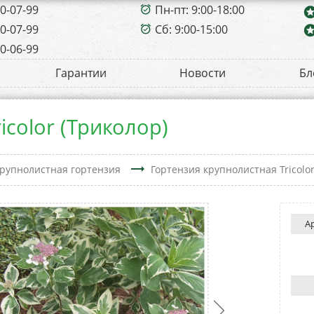
00-07-99
Пн-пт: 9:00-18:00
alarm_on
sta
00-07-99
Сб: 9:00-15:00
sta
alarm_on
00-06-99
Гарантии
Новости
Бл
icolor (Триколор)
trending_flat
рупнолистная гортензия
Гортензия крупнолистная Tricolor
А