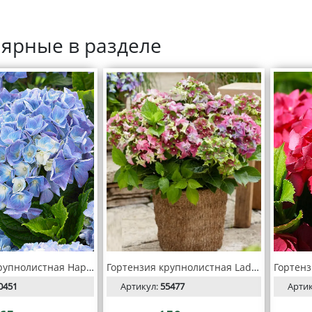
ярные в разделе
Гортензия крупнолистная Happy Blue (Хэппи Блю)
Гортензия крупнолистная Lady Mata Hari Pink (Леди Мата Хари Пинк)
0451
Артикул:
55477
Арти