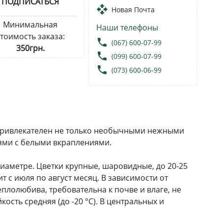
ПОДПИСАТЬСЯ
open_with
Новая Почта
Минимальная
Наши телефоны
тоимость заказа:
local_phone
(067) 600-07-99
350грн.
local_phone
(099) 600-07-99
local_phone
(073) 600-06-99
, привлекателен не только необычными нежными
ями с белыми вкраплениями.
 диаметре. Цветки крупные, шаровидные, до 20-25
т с июля по август месяц. В зависимости от
еплолюбива, требовательна к почве и влаге, не
сть средняя (до -20 °C). В центральных и