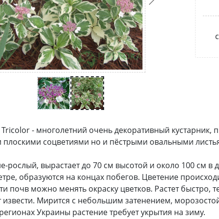
с
 Tricolor - многолетний очень декоративный кустарник
 плоскими соцветиями но и пёстрыми овальными листь
не-рослый, вырастает до 70 см высотой и около 100 см в
етре, образуются на концах побегов. Цветение происходи
ти почв можно менять окраску цветков. Растет быстро, т
 извести. Мирится с небольшим затенением, морозостойко
регионах Украины растение требует укрытия на зиму.