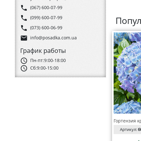
phone
(067) 600-07-99
phone
(099) 600-07-99
Попул
phone
(073) 600-06-99
email
info@posadka.com.ua
График работы
schedule
Пн-пт:
9:00-18:00
schedule
Сб:
9:00-15:00
Артикул:
6