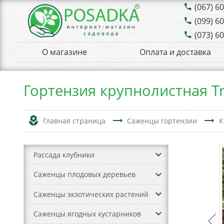
(067) 6
phone
(099) 6
phone
(073) 6
phone
О магазине
Оплата и доставка
Гортензия крупнолистная Tr
local_florist
trending_flat
trending_flat
Главная страница
Саженцы гортензии
К
keyboard_arrow_down
Рассада клубники
keyboard_arrow_down
Саженцы плодовых деревьев
keyboard_arrow_down
Саженцы экзотических растений
keyboard_arrow_down
Саженцы ягодных кустарников