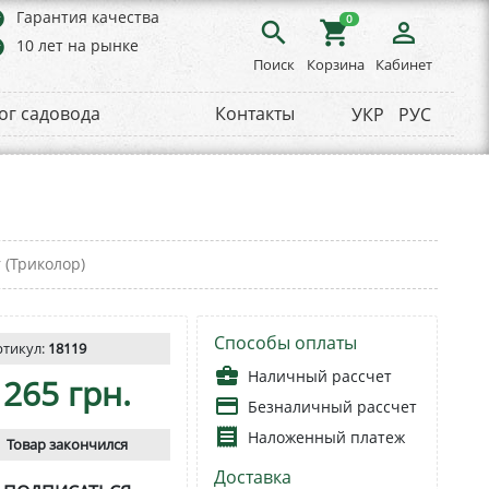
rs
Гарантия качества
0
search
shopping_cart
person_outline
rs
10 лет на рынке
Поиск
Корзина
Кабинет
ог садовода
Контакты
УКР
РУС
 (Триколор)
Способы оплаты
ртикул:
18119
business_center
Наличный рассчет
265 грн.
payment
Безналичный рассчет
receipt
Наложенный платеж
Товар закончился
Доставка