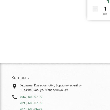
1
шт
Контакты
place
Украина, Киевская обл., Бориспольский р-
н, с.Иванков, ул. Любарецька, 39
phone
(067) 600-07-99
(099) 600-07-99
(073) 600-06-99