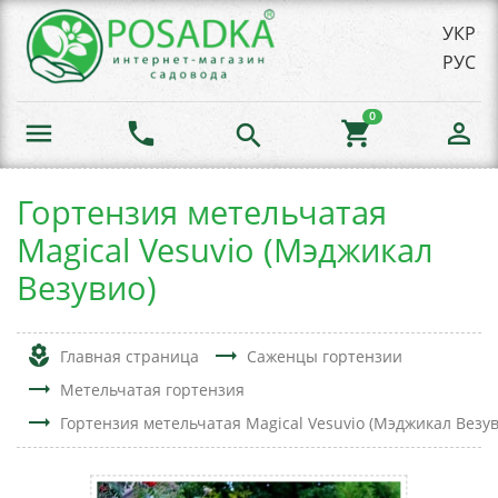
УКР
РУС
0
menu
phone
shopping_cart
person_outline
search
Гортензия метельчатая
Magical Vesuvio (Мэджикал
Везувио)
local_florist
trending_flat
Главная страница
Саженцы гортензии
trending_flat
Метельчатая гортензия
trending_flat
Гортензия метельчатая Magical Vesuvio (Мэджикал Везув