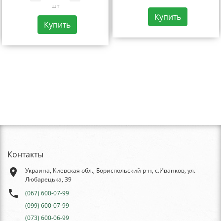
шт
Купить
Купить
Контакты
place
Украина, Киевская обл., Бориспольский р-н, с.Иванков, ул.
Любарецька, 39
phone
(067) 600-07-99
(099) 600-07-99
(073) 600-06-99