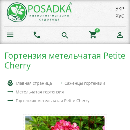
УКР
РУС
0
menu
phone
shopping_cart
person_outline
search
Гортензия метельчатая Petite
Cherry
local_florist
trending_flat
Главная страница
Саженцы гортензии
trending_flat
Метельчатая гортензия
trending_flat
Гортензия метельчатая Petite Cherry