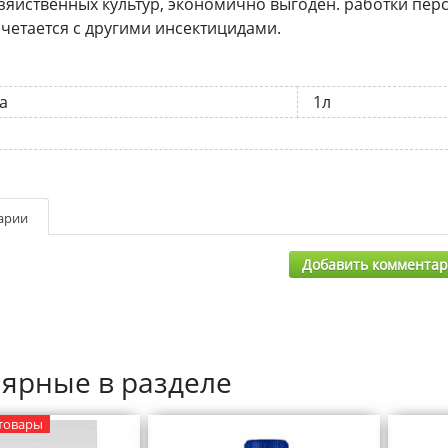
зяйственных культур, экономично выгоден. работки перси
очетается с другими инсектицидами.
а
1л
арии
Добавить коммента
ярные в разделе
товары