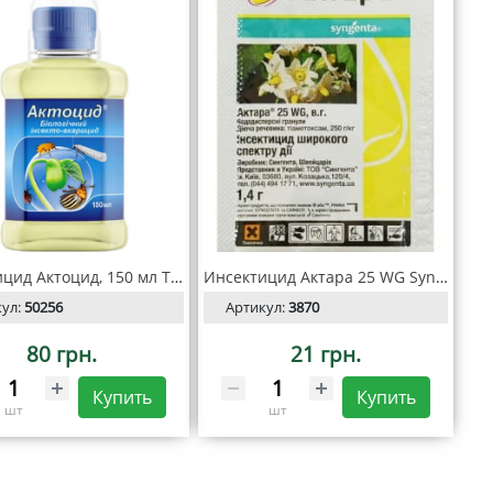
Инсектицид Актоцид, 150 мл ТМ "Киссон"
Инсектицид Актара 25 WG Syngenta 1,4 гр
кул:
50256
Артикул:
3870
80 грн.
21 грн.
Купить
Купить
шт
шт