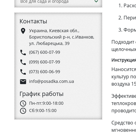
keyboard_arrow_down
Все для сада и огорода
Расхо
Пери
Контакты
Форм
place
Украина, Киевская обл.,
Бориспольский р-н, с.Иванков,
Подходит 
ул. Любарецька, 39
щелочных
phone
(067) 600-07-99
Инструкция
phone
(099) 600-07-99
Наносится
phone
(073) 600-06-99
культур п
email
info@posadka.com.ua
воздуха 1
График работы
Эффективе
теплокров
schedule
Пн-пт:
9:00-18:00
проводитс
schedule
Сб:
9:00-15:00
Средство 
мгновенно