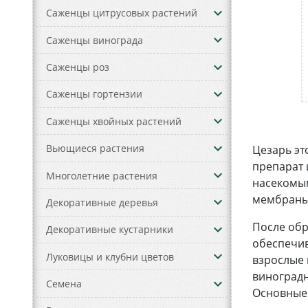
keyboard_arrow_down
Саженцы цитрусовых растений
keyboard_arrow_down
Саженцы винограда
keyboard_arrow_down
Саженцы роз
keyboard_arrow_down
Саженцы гортензии
keyboard_arrow_down
Саженцы хвойных растений
keyboard_arrow_down
Вьющиеся растения
Цезарь эт
препарат 
keyboard_arrow_down
Многолетние растения
насекомым
мембраны,
keyboard_arrow_down
Декоративные деревья
После обр
keyboard_arrow_down
Декоративные кустарники
обеспечив
keyboard_arrow_down
Луковицы и клубни цветов
взрослые 
виноградн
keyboard_arrow_down
Семена
Основные 