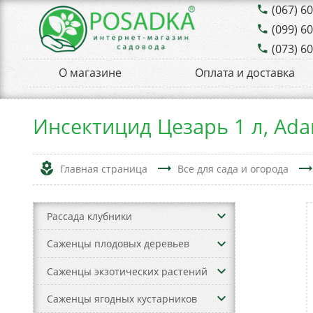
(067) 6
phone
(099) 6
phone
(073) 6
phone
О магазине
Оплата и доставка
Инсектицид Цезарь 1 л, Аd
local_florist
trending_flat
trending_fla
Главная страница
Все для сада и огорода
keyboard_arrow_down
Рассада клубники
keyboard_arrow_down
Саженцы плодовых деревьев
keyboard_arrow_down
Саженцы экзотических растений
keyboard_arrow_down
Саженцы ягодных кустарников