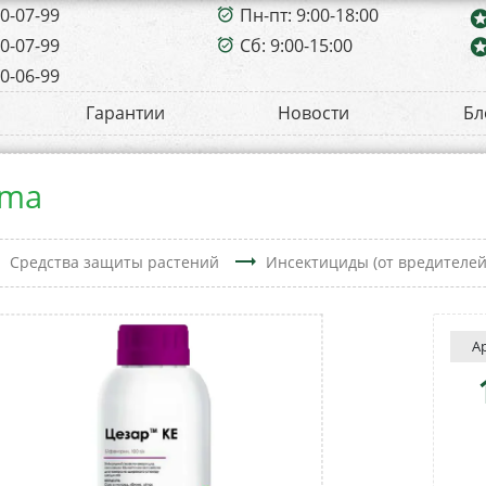
00-07-99
Пн-пт: 9:00-18:00
alarm_on
sta
00-07-99
Сб: 9:00-15:00
sta
alarm_on
00-06-99
Гарантии
Новости
Бл
ama
t
trending_flat
Средства защиты растений
Инсектициды (от вредителей
А