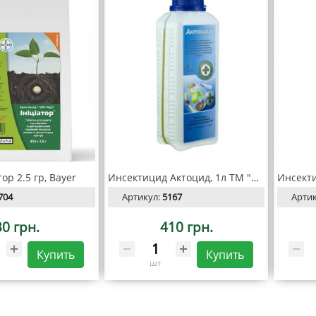
р 2.5 гр, Bayer
Инсектицид Актоцид, 1л ТМ "Киссон"
704
Артикул:
5167
Арти
30 грн.
410 грн.
Купить
Купить
шт