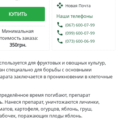
open_with
Новая Почта
КУПИТЬ
Наши телефоны
local_phone
(067) 600-07-99
Минимальная
local_phone
(099) 600-07-99
тоимость заказа:
local_phone
(073) 600-06-99
350грн.
спользуется для фруктовых и овощных культур,
тан специально для борьбы с основными
арата заключается в проникновении в клеточные
пределённое время погибают, препарат
ь. Нанеся препарат, уничтожаются личинки,
атов, картофеля, огурцов, яблонь, груш,
 бабочек, поражающих плоды яблонь.