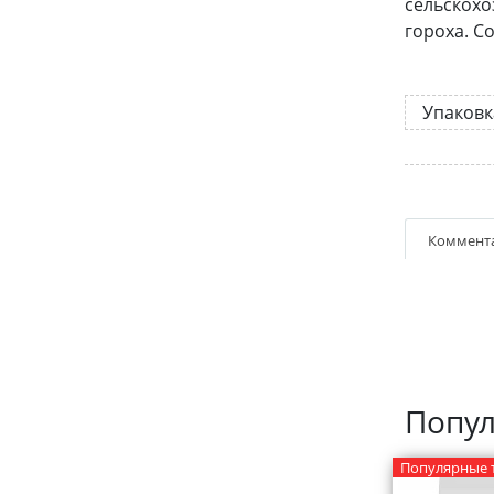
сельскохо
гороха. С
Упаковк
Коммент
Попул
Популярные 