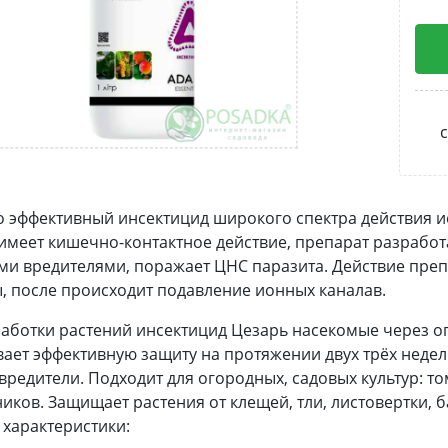
с
о эффективный инсектицид широкого спектра действия и
имеет кишечно-контактное действие, препарат разрабо
и вредителями, поражает ЦНС паразита. Действие преп
 после происходит подавление ионных каналав.
аботки растений инсектицид Цезарь насекомые через о
ает эффективную защиту на протяжении двух трёх недел
вредители. Подходит для огородных, садовых культур: том
иков. Защищает растения от клещей, тли, листовертки,
характеристики: