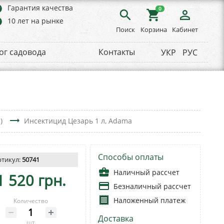
rs
Гарантия качества
0
search
shopping_cart
person_outline
rs
10 лет на рынке
Поиск
Корзина
Кабинет
ог садовода
Контакты
УКР
РУС
trending_flat
)
Инсектицид Цезарь 1 л, Аdama
Способы оплаты
ртикул:
50741
business_center
Наличный рассчет
1 520 грн.
payment
Безналичный рассчет
receipt
Наложенный платеж
Количество
Доставка
шт