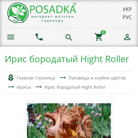
УКР
РУС
0
menu
phone
shopping_cart
person_outline
search
Ирис бородатый Hight Roller
local_florist
trending_flat
Главная страница
Луковицы и клубни цветов
trending_flat
trending_flat
Ирисы
Ирис бородатый Hight Roller