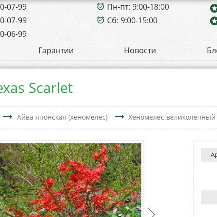
00-07-99
Пн-пт: 9:00-18:00
alarm_on
sta
00-07-99
Сб: 9:00-15:00
sta
alarm_on
00-06-99
Гарантии
Новости
Бл
as Scarlet
trending_flat
trending_flat
Айва японская (хеномелес)
Хеномелес великолепный T
А