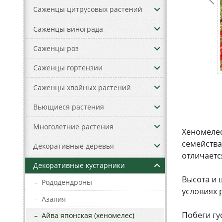
keyboard_arrow_down
Саженцы цитрусовых растений
keyboard_arrow_down
Саженцы винограда
keyboard_arrow_down
Саженцы роз
keyboard_arrow_down
Саженцы гортензии
keyboard_arrow_down
Саженцы хвойных растений
keyboard_arrow_down
Вьющиеся растения
keyboard_arrow_down
Многолетние растения
Хеномелес
семейства
keyboard_arrow_down
Декоративные деревья
отличаетс
keyboard_arrow_up
Декоративные кустарники
Высота и 
–
Рододендроны
условиях 
–
Азалия
Побеги гу
–
Айва японская (хеномелес)