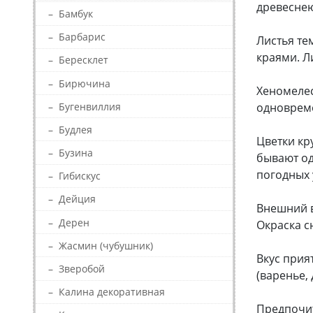
древеснею
–
Бамбук
–
Барбарис
Листья те
краями. Л
–
Бересклет
–
Бирючина
Хеномелес
–
Бугенвиллия
одновреме
–
Будлея
Цветки кр
–
Бузина
бывают од
погодных 
–
Гибискус
–
Дейция
Внешний в
–
Дерен
Окраска с
–
Жасмин (чубушник)
Вкус прия
–
Зверобой
(варенье,
–
Калина декоративная
Предпочит