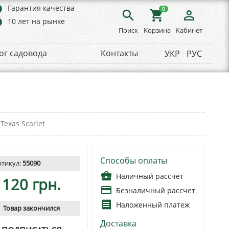
rs
Гарантия качества
0
search
shopping_cart
person_outline
rs
10 лет на рынке
Поиск
Корзина
Кабинет
ог садовода
Контакты
УКР
РУС
exas Scarlet
Способы оплаты
ртикул:
55090
business_center
Наличный рассчет
120 грн.
payment
Безналичный рассчет
receipt
Наложенный платеж
Товар закончился
Доставка