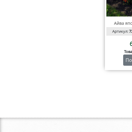
Айва яп
Артикул:
7
Тов
По