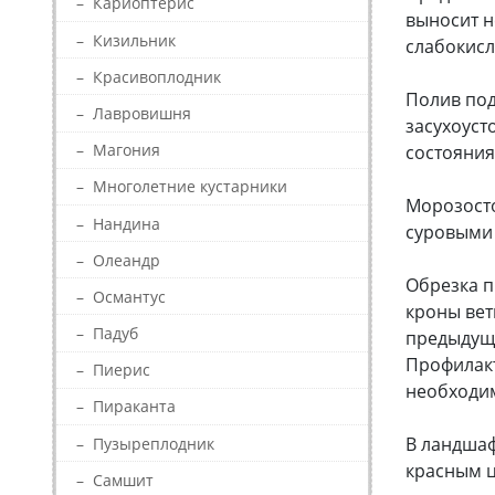
–
Кариоптерис
выносит н
–
Кизильник
слабокисл
–
Красивоплодник
Полив под
–
Лавровишня
засухоуст
–
Магония
состояния
–
Многолетние кустарники
Морозосто
–
Нандина
суровыми
–
Олеандр
Обрезка п
–
Османтус
кроны вет
–
Падуб
предыдуще
Профилакт
–
Пиерис
необходи
–
Пираканта
В ландшаф
–
Пузыреплодник
красным ц
–
Самшит