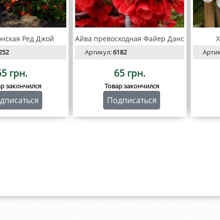
онская Ред Джой
Айва превосходная Файер Данс
Х
252
Артикул:
6182
Арти
65 грн.
65 грн.
ар закончился
Товар закончился
дписаться
Подписаться