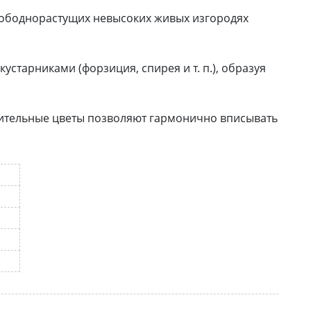
вободнорастущих невысоких живых изгородях
старниками (форзиция, спирея и т. п.), образуя
зительные цветы позволяют гармонично вписывать