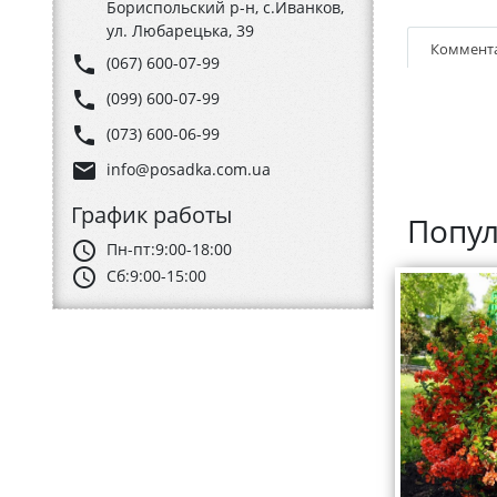
Бориспольский р-н, с.Иванков,
ул. Любарецька, 39
Коммент
phone
(067) 600-07-99
phone
(099) 600-07-99
phone
(073) 600-06-99
email
info@posadka.com.ua
График работы
Попул
schedule
Пн-пт:
9:00-18:00
schedule
Сб:
9:00-15:00