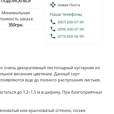
ПОДПИСАТЬСЯ
open_with
Новая Почта
Минимальная
Наши телефоны
тоимость заказа:
local_phone
(067) 600-07-99
350грн.
local_phone
(099) 600-07-99
local_phone
(073) 600-06-99
 это очень декоративный листопадный кустарник из
бильное весеннее цветение. Данный сорт
появляются еще до полного распускания листьев.
астаться до 1,2–1,5 м в ширину. При благоприятных
леноватый или красноватый оттенок, позже