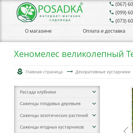
(067) 6
phone
(099) 6
phone
(073) 6
phone
О магазине
Оплата и доставка
Хеномелес великолепный Tex
local_florist
trending_flat
Главная страница
Декоративные кустарники
keyboard_arrow_down
Рассада клубники
keyboard_arrow_down
Саженцы плодовых деревьев
keyboard_arrow_down
Саженцы экзотических растений
keyboard_arrow_down
Саженцы ягодных кустарников