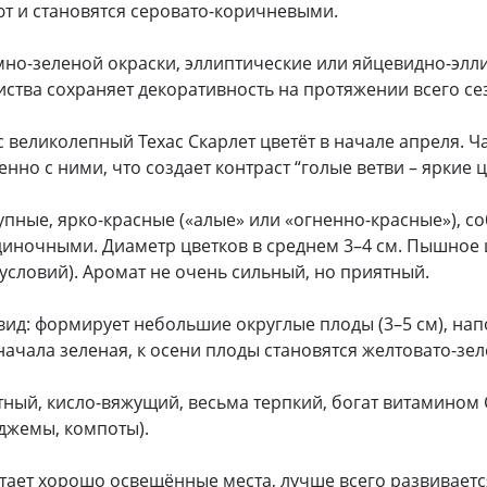
т и становятся серовато-коричневыми.
мно-зеленой окраски, эллиптические или яйцевидно-элл
иства сохраняет декоративность на протяжении всего се
 великолепный Техас Скарлет цветёт в начале апреля. Ч
нно с ними, что создает контраст “голые ветви – яркие ц
упные, ярко-красные («алые» или «огненно-красные»), с
иночными. Диаметр цветков в среднем 3–4 см. Пышное ц
условий). Аромат не очень сильный, но приятный.
ид: формирует небольшие округлые плоды (3–5 см), н
начала зеленая, к осени плоды становятся желтовато-зе
тный, кисло-вяжущий, весьма терпкий, богат витамином 
 джемы, компоты).
ает хорошо освещённые места, лучше всего развивается