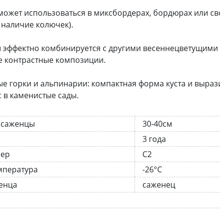
может использоваться в миксбордерах, бордюрах или с
 наличие колючек).
 эффектно комбинируется с другими весеннецветущими ку
 контрастные композиции.
е горки и альпинарии: компактная форма куста и выра
 в каменистые сады.
 саженцы
30-40см
3 года
нер
С2
мпература
-26°C
енца
саженец