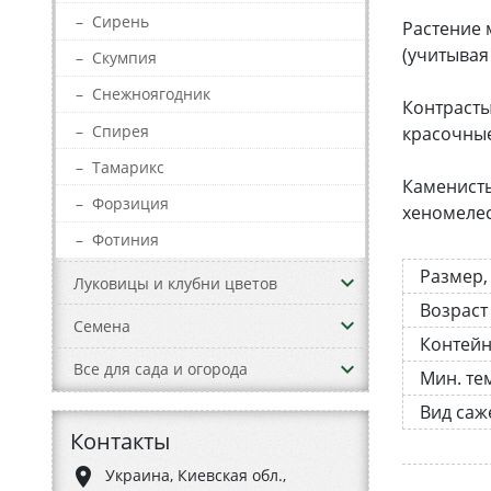
–
Сирень
Растение 
(учитывая
–
Скумпия
–
Снежноягодник
Контрасты
–
Спирея
красочные
–
Тамарикс
Каменисты
–
Форзиция
хеномелес
–
Фотиния
Размер,
keyboard_arrow_down
Луковицы и клубни цветов
Возраст
keyboard_arrow_down
Семена
Контей
keyboard_arrow_down
Все для сада и огорода
Мин. те
Вид саж
Контакты
place
Украина, Киевская обл.,