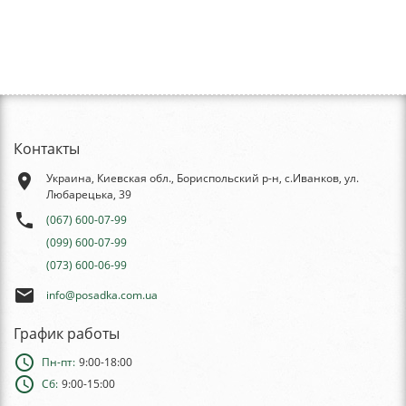
Контакты
place
Украина, Киевская обл., Бориспольский р-н, с.Иванков, ул.
Любарецька, 39
phone
(067) 600-07-99
(099) 600-07-99
(073) 600-06-99
email
info@posadka.com.ua
График работы
schedule
Пн-пт:
9:00-18:00
schedule
Сб:
9:00-15:00