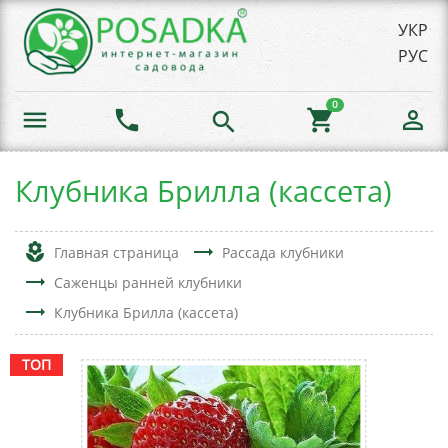
УКР
РУС
0
menu
phone
shopping_cart
person_outline
search
Клубника Брилла (кассета)
local_florist
trending_flat
Главная страница
Рассада клубники
trending_flat
Саженцы ранней клубники
trending_flat
Клубника Брилла (кассета)
ТОП