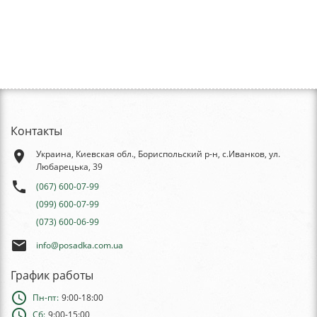
Контакты
place
Украина, Киевская обл., Бориспольский р-н, с.Иванков, ул.
Любарецька, 39
phone
(067) 600-07-99
(099) 600-07-99
(073) 600-06-99
email
info@posadka.com.ua
График работы
schedule
Пн-пт:
9:00-18:00
schedule
Сб:
9:00-15:00