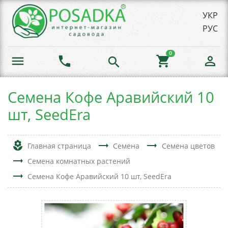
УКР
РУС
0
menu
phone
shopping_cart
person_outline
search
Семена Кофе Аравийский 10
шт, SeedEra
local_florist
trending_flat
trending_flat
Главная страница
Семена
Семена цветов
trending_flat
Семена комнатных растений
trending_flat
Семена Кофе Аравийский 10 шт, SeedEra