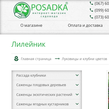
(067) 6
phone
(099) 6
phone
(073) 6
phone
О магазине
Оплата и доставка
Лилейник
local_florist
trending_flat
Главная страница
Луковицы и клубни цветов
keyboard_arrow_down
Рассада клубники
keyboard_arrow_down
Саженцы плодовых деревьев
keyboard_arrow_down
Саженцы экзотических растений
keyboard_arrow_down
Саженцы ягодных кустарников