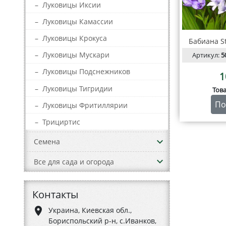
–
Луковицы Иксии
–
Луковицы Камассии
–
Луковицы Крокуса
Бабиана St
–
Луковицы Мускари
Артикул:
5
–
Луковицы Подснежников
1
–
Луковицы Тигридии
Тов
По
–
Луковицы Фритиллярии
–
Трициртис
keyboard_arrow_down
Семена
keyboard_arrow_down
Все для сада и огорода
Контакты
place
Украина, Киевская обл.,
Бориспольский р-н, с.Иванков,