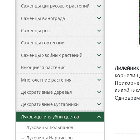
keyboard_arrow_down
Саженцы цитрусовых растений
keyboard_arrow_down
Саженцы винограда
keyboard_arrow_down
Саженцы роз
keyboard_arrow_down
Саженцы гортензии
keyboard_arrow_down
Саженцы хвойных растений
keyboard_arrow_down
Лилейник
Вьющиеся растения
корневищн
keyboard_arrow_down
Многолетние растения
Прикорнев
лилейника
keyboard_arrow_down
Декоративные деревья
Одновреме
keyboard_arrow_down
Декоративные кустарники
keyboard_arrow_up
Луковицы и клубни цветов
–
Луковицы Тюльпанов
–
Луковицы Нарциссов