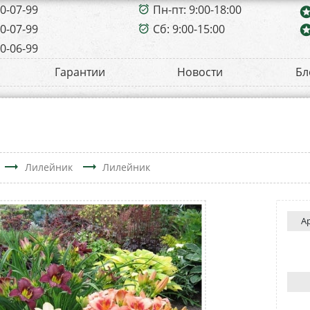
00-07-99
Пн-пт: 9:00-18:00
alarm_on
sta
00-07-99
Сб: 9:00-15:00
sta
alarm_on
00-06-99
Гарантии
Новости
Бл
trending_flat
trending_flat
Лилейник
Лилейник
А