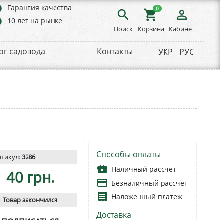
rs
Гарантия качества
0
search
shopping_cart
person_outline
rs
10 лет на рынке
Поиск
Корзина
Кабинет
ог садовода
Контакты
УКР
РУС
Способы оплаты
ртикул:
3286
business_center
Наличный рассчет
40 грн.
payment
Безналичный рассчет
receipt
Наложенный платеж
Товар закончился
Доставка