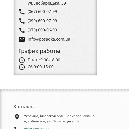
ул. Любарецька, 39
phone
(067) 600-07-99
phone
(099) 600-07-99
phone
(073) 600-06-99
email
info@posadka.com.ua
График работы
schedule
Пн-пт:
9:00-18:00
schedule
Сб:
9:00-15:00
Контакты
place
Украина, Киевская обл., Бориспольский р-
н, с.Иванков, ул. Любарецька, 39