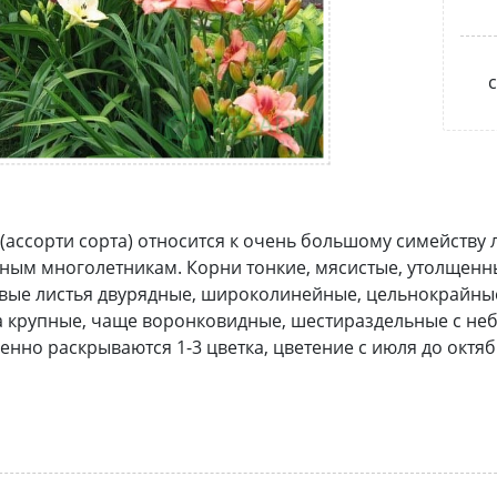
с
(ассорти сорта) относится к очень большому симейству
ым многолетникам. Корни тонкие, мясистые, утолщенны
ые листья двурядные, широколинейные, цельнокрайные,
 крупные, чаще воронковидные, шестираздельные с неб
нно раскрываются 1-3 цветка, цветение с июля до октяб