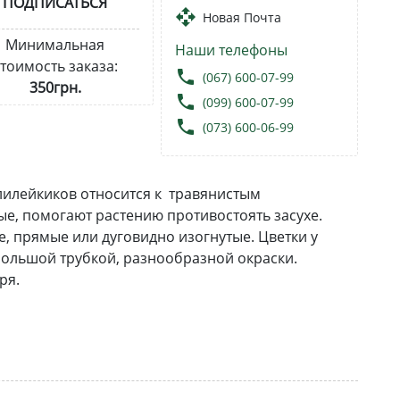
ПОДПИСАТЬСЯ
open_with
Новая Почта
Минимальная
Наши телефоны
тоимость заказа:
local_phone
(067) 600-07-99
350грн.
local_phone
(099) 600-07-99
local_phone
(073) 600-06-99
 лилейкиков относится к травянистым
е, помогают растению противостоять засухе.
 прямые или дуговидно изогнутые. Цветки у
ольшой трубкой, разнообразной окраски.
ря.