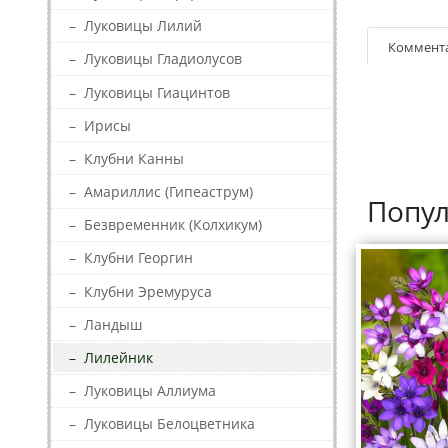
–
Луковицы Лилий
Коммент
–
Луковицы Гладиолусов
–
Луковицы Гиацинтов
–
Ирисы
–
Клубни Канны
–
Амариллис (Гипеаструм)
Попул
–
Безвременник (Колхикум)
–
Клубни Георгин
–
Клубни Эремуруса
–
Ландыш
–
Лилейник
–
Луковицы Аллиума
–
Луковицы Белоцветника