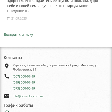
здоровья. Наслаждайтесь ее вкусом и пользой, даря
себе и своей семье лучшее, что природа может
предложить.
21.09.2023
Возврат к списку
Контакты
place
Украина, Киевская обл., Бориспольский р-н, с.Иванков, ул.
Любарецька, 39
phone
(067) 600-07-99
(099) 600-07-99
(073) 600-06-99
email
info@posadka.com.ua
График работы