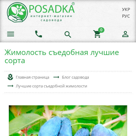
УКР
РУС
0
menu
phone
shopping_cart
person_outline
search
Жимолость съедобная лучшие
сорта
local_florist
trending_flat
Главная страница
Блог садовода
trending_flat
Лучшие сорта съедобной жимолости