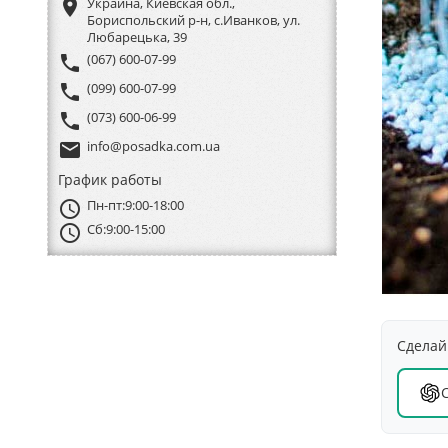
place
Украина, Киевская обл.,
Бориспольский р-н, с.Иванков, ул.
Любарецька, 39
phone
(067) 600-07-99
phone
(099) 600-07-99
phone
(073) 600-06-99
email
info@posadka.com.ua
График работы
schedule
Пн-пт:
9:00-18:00
schedule
Сб:
9:00-15:00
Сделай