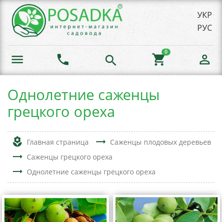
УКР
РУС
0
menu
phone
shopping_cart
person_outline
search
Однолетние саженцы
грецкого ореха
local_florist
trending_flat
Главная страница
Саженцы плодовых деревьев
trending_flat
Саженцы грецкого ореха
trending_flat
Однолетние саженцы грецкого ореха