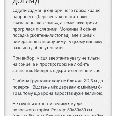
догляд
Садити саджанці однорічного горіха краще
напровесні (березень–квітень), поки
саджанець ще «спить», а земля вже трохи
прогрілася після зими. Можлива й осіння
посадка (жовтень-листопад), але є ризик
вимерзання в першу зиму - у цьому випадку
важливо добре утеплити.
При виборі місця звертайте увагу не тільки
на сонце, а й простір: горіх не любить
затінення. Виберіть відкрите сонячне місце.
Глибина ґрунтових вод: не ближче 2-2,5 м до
поверхні! Відстань між деревами: мінімум 8-
10 м, тому що крона виростає дуже великою.
Не скупіться копати велику яму для
волоського горіха. Розмір: 80×80×80 см