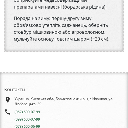
обприскуйте медьсодержащими
препаратами навесні (бордоська рідина).
Порада на зиму: першу-другу зиму
обов'язково утепліть саджанець, оберніть
стовбур мішковиною або агроволокном,
мульчуйте основу товстим шаром (~20 см).
Контакты
place
Украина, Киевская обл., Бориспольский р-н, с.Иванков, ул.
Любарецька, 39
phone
(067) 600-07-99
(099) 600-07-99
(073) 600-06-99