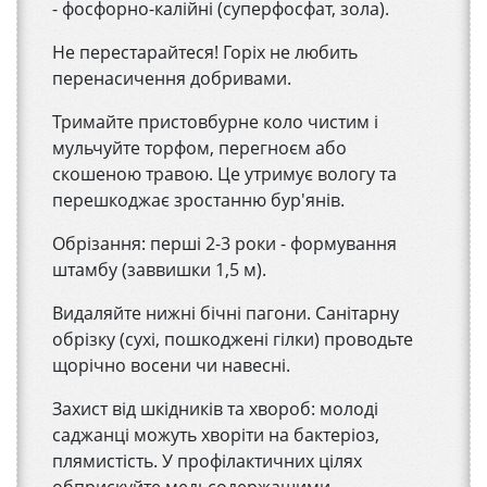
- фосфорно-калійні (суперфосфат, зола).
Не перестарайтеся! Горіх не любить
перенасичення добривами.
Тримайте пристовбурне коло чистим і
мульчуйте торфом, перегноєм або
скошеною травою. Це утримує вологу та
перешкоджає зростанню бур'янів.
Обрізання: перші 2-3 роки - формування
штамбу (заввишки 1,5 м).
Видаляйте нижні бічні пагони. Санітарну
обрізку (сухі, пошкоджені гілки) проводьте
щорічно восени чи навесні.
Захист від шкідників та хвороб: молоді
саджанці можуть хворіти на бактеріоз,
плямистість. У профілактичних цілях