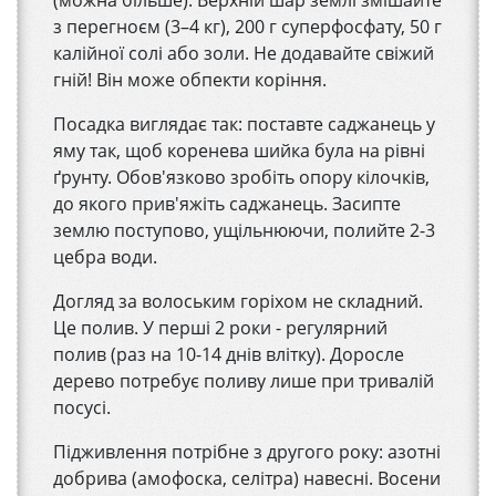
(можна більше). Верхній шар землі змішайте
з перегноєм (3–4 кг), 200 г суперфосфату, 50 г
калійної солі або золи. Не додавайте свіжий
гній! Він може обпекти коріння.
Посадка виглядає так: поставте саджанець у
яму так, щоб коренева шийка була на рівні
ґрунту. Обов'язково зробіть опору кілочків,
до якого прив'яжіть саджанець. Засипте
землю поступово, ущільнюючи, полийте 2-3
цебра води.
Догляд за волоським горіхом не складний.
Це полив. У перші 2 роки - регулярний
полив (раз на 10-14 днів влітку). Доросле
дерево потребує поливу лише при тривалій
посусі.
Підживлення потрібне з другого року: азотні
добрива (амофоска, селітра) навесні. Восени