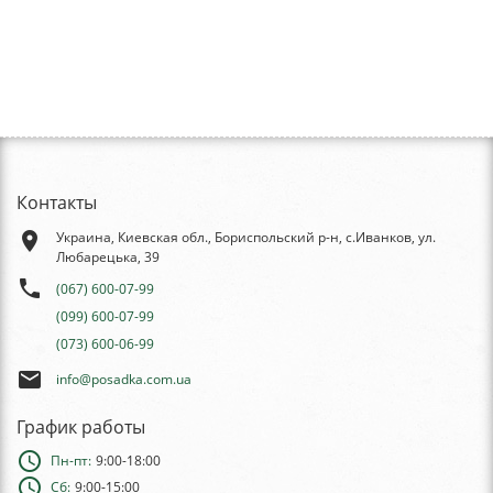
Контакты
place
Украина, Киевская обл., Бориспольский р-н, с.Иванков, ул.
Любарецька, 39
phone
(067) 600-07-99
(099) 600-07-99
(073) 600-06-99
email
info@posadka.com.ua
График работы
schedule
Пн-пт:
9:00-18:00
schedule
Сб:
9:00-15:00