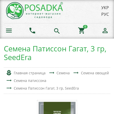
УКР
РУС
0
menu
phone
shopping_cart
person_outline
search
Семена Патиссон Гагат, 3 гр,
SeedEra
local_florist
trending_flat
trending_flat
Главная страница
Семена
Семена овощей
trending_flat
Семена патиссона
trending_flat
Семена Патиссон Гагат, 3 гр, SeedEra