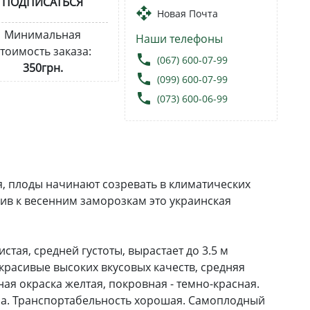
ПОДПИСАТЬСЯ
open_with
Новая Почта
Минимальная
Наши телефоны
тоимость заказа:
local_phone
(067) 600-07-99
350грн.
local_phone
(099) 600-07-99
local_phone
(073) 600-06-99
я, плоды начинают созревать в климатических
чив к весенним заморозкам это украинская
стая, средней густоты, вырастает до 3.5 м
красивые высоких вкусовых качеств, средняя
ная окраска желтая, покровная - темно-красная.
лла. Транспортабельность хорошая. Самоплодный