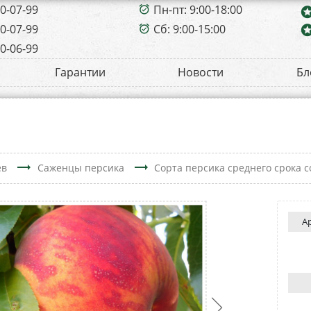
00-07-99
Пн-пт: 9:00-18:00
alarm_on
sta
00-07-99
Сб: 9:00-15:00
sta
alarm_on
00-06-99
Гарантии
Новости
Бл
trending_flat
trending_flat
ев
Саженцы персика
Сорта персика среднего срока 
А