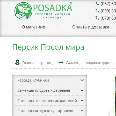
(067) 6
phone
(099) 6
phone
(073) 6
phone
О магазине
Оплата и доставка
Персик Посол мира
local_florist
trending_flat
Главная страница
Саженцы плодовых деревь
keyboard_arrow_down
Рассада клубники
keyboard_arrow_down
Саженцы плодовых деревьев
keyboard_arrow_down
Саженцы экзотических растений
keyboard_arrow_down
Саженцы ягодных кустарников