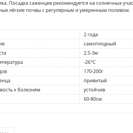
ика. Посадка саженцев рекомендуется на солнечных учас
ые лёгкие почвы с регулярным и умеренным поливом.
2 года
ие
самоплодный
ста
2.5-3м
мпература
-26°C
дов
170-200г
енца
привитый
вость к болезням
устойчив
а
60-80см