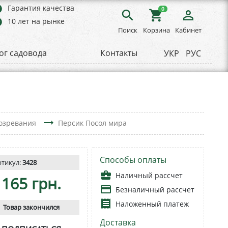
rs
Гарантия качества
0
search
shopping_cart
person_outline
rs
10 лет на рынке
Поиск
Корзина
Кабинет
ог садовода
Контакты
УКР
РУС
trending_flat
созревания
Персик Посол мира
Способы оплаты
ртикул:
3428
business_center
Наличный рассчет
165 грн.
payment
Безналичный рассчет
receipt
Наложенный платеж
Товар закончился
Доставка