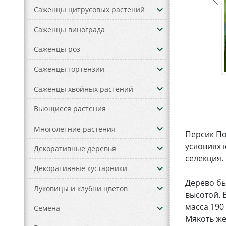
keyboard_arrow_down
Саженцы цитрусовых растений
keyboard_arrow_down
Саженцы винограда
keyboard_arrow_down
Саженцы роз
keyboard_arrow_down
Саженцы гортензии
keyboard_arrow_down
Саженцы хвойных растений
keyboard_arrow_down
Вьющиеся растения
keyboard_arrow_down
Многолетние растения
Персик По
условиях 
keyboard_arrow_down
Декоративные деревья
селекция.
keyboard_arrow_down
Декоративные кустарники
Дерево бы
keyboard_arrow_down
Луковицы и клубни цветов
высотой. 
масса 190
keyboard_arrow_down
Семена
Мякоть же