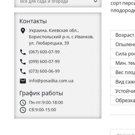
keyboard_arrow_down
Все для сада и огорода
сорт перс
плодородн
Контакты
place
Украина, Киевская обл.,
Возраст
Бориспольский р-н, с.Иванков,
ул. Любарецька, 39
Опылен
phone
(067) 600-07-99
Сила ро
phone
(099) 600-07-99
Мин. те
phone
(073) 600-06-99
Вес пло
email
info@posadka.com.ua
Вид саж
Устойчи
График работы
Обрезк
schedule
Пн-пт:
9:00-18:00
schedule
Сб:
9:00-15:00