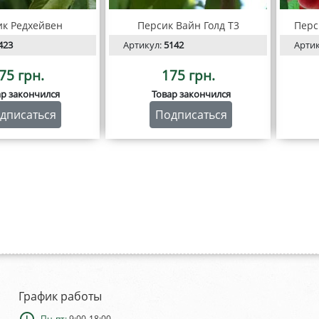
ик Редхейвен
Персик Вайн Голд Т3
Перс
423
Артикул:
5142
Арти
75 грн.
175 грн.
ар закончился
Товар закончился
дписаться
Подписаться
График работы
schedule
Пн-пт:
9:00-18:00