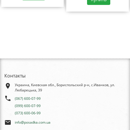
Контакты
place
Украина, Киевская обл., Бориспольский р-н, с.Иванков, ул.
Любарецька, 39
phone
(067) 600-07-99
(099) 600-07-99
(073) 600-06-99
email
info@posadka.com.ua