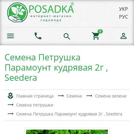
УКР
РУС
0
menu
phone
shopping_cart
person_outline
search
Семена Петрушка
Парамоунт кудрявая 2г ,
Seedera
local_florist
trending_flat
trending_flat
Главная страница
Семена
Семена зелени
trending_flat
Семена петрушки
trending_flat
Семена Петрушка Парамоунт кудрявая 2г , Seedera