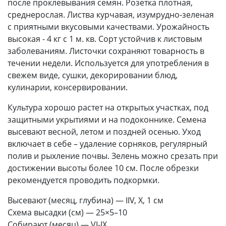
после проклевывания семян. Розетка плотная,
среднерослая. Листва курчавая, изумрудно-зеленая
с приятными вкусовыми качествами. Урожайность
высокая - 4 кг с 1 м. кв. Сорт устойчив к листовым
заболеваниям. Листочки сохраняют товарность в
течении недели. Используется для употребления в
свежем виде, сушки, декорировании блюд,
кулинарии, консервировании.
Культура хорошо растет на открытых участках, под
защитными укрытиями и на подоконнике. Семена
высевают весной, летом и поздней осенью. Уход
включает в себе – удаление сорняков, регулярный
полив и рыхление почвы. Зелень можно срезать при
достижении высоты более 10 см. После обрезки
рекомендуется проводить подкормки.
Высевают (месяц, глубина) — IIV, X, 1 см
Схема высадки (см) — 25×5–10
Собирают (месяц) — VI-IX