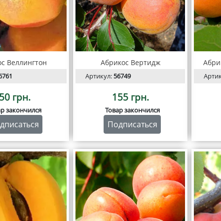
ос Веллингтон
Абрикос Вертидж
Абри
6761
Артикул:
56749
Арти
50 грн.
155 грн.
ар закончился
Товар закончился
дписаться
Подписаться