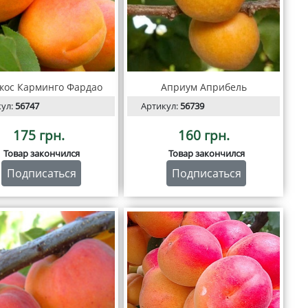
кос Карминго Фардао
Априум Априбель
кул:
56747
Артикул:
56739
175 грн.
160 грн.
Товар закончился
Товар закончился
Подписаться
Подписаться