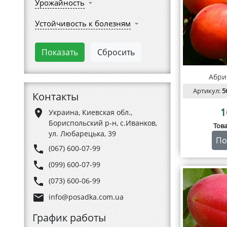
Урожайность
Устойчивость к болезням
Абри
Артикул:
5
Контакты
1
place
Украина, Киевская обл.,
Бориспольский р-н, с.Иванков,
Тов
ул. Любарецька, 39
По
phone
(067) 600-07-99
phone
(099) 600-07-99
phone
(073) 600-06-99
email
info@posadka.com.ua
График работы