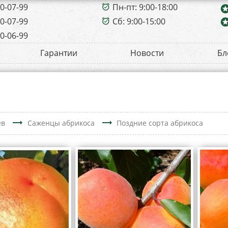
00-07-99
Пн-пт: 9:00-18:00
alarm_on
sta
00-07-99
Сб: 9:00-15:00
sta
alarm_on
00-06-99
Гарантии
Новости
Бл
trending_flat
trending_flat
ев
Саженцы абрикоса
Поздние сорта абрикоса