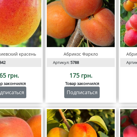
Киевский красень
Абрикос Фаркло
Абри
842
Артикул:
5788
Арти
65 грн.
175 грн.
ар закончился
Товар закончился
дписаться
Подписаться