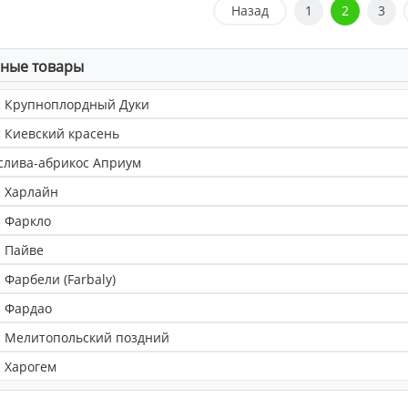
Назад
1
2
3
ные товары
с Крупноплордный Дуки
 Киевский красень
слива-абрикос Априум
 Харлайн
 Фаркло
 Пайве
 Фарбели (Farbaly)
с Фардао
с Мелитопольский поздний
 Харогем