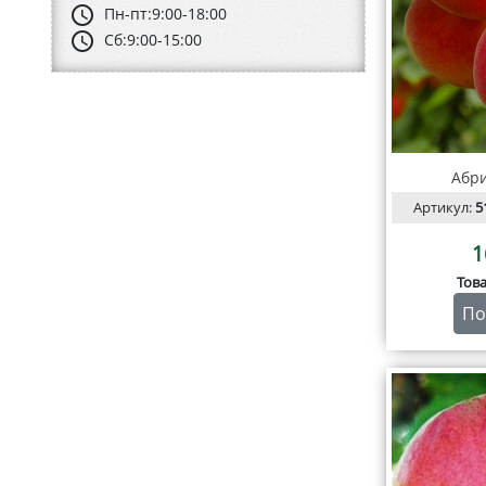
schedule
Пн-пт:
9:00-18:00
schedule
Сб:
9:00-15:00
Абри
Артикул:
5
1
Тов
По