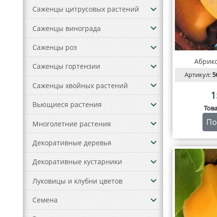
keyboard_arrow_down
Саженцы цитрусовых растений
keyboard_arrow_down
Саженцы винограда
keyboard_arrow_down
Саженцы роз
Абрик
keyboard_arrow_down
Саженцы гортензии
Артикул:
5
keyboard_arrow_down
Саженцы хвойных растений
1
keyboard_arrow_down
Вьющиеся растения
Тов
По
keyboard_arrow_down
Многолетние растения
keyboard_arrow_down
Декоративные деревья
keyboard_arrow_down
Декоративные кустарники
keyboard_arrow_down
Луковицы и клубни цветов
keyboard_arrow_down
Семена