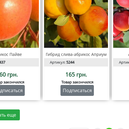
икос Пайве
Гибрид слива-абрикос Априум
437
Артикул:
5244
Арти
60 грн.
165 грн.
ар закончился
Товар закончился
дписаться
Подписаться
ать еще