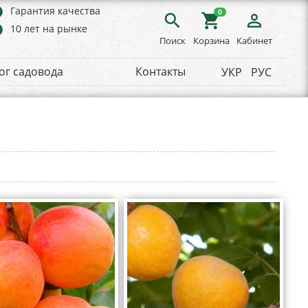
rs
Гарантия качества
0
search
shopping_cart
person_outline
rs
10 лет на рынке
Поиск
Корзина
Кабинет
ог садовода
Контакты
УКР
РУС