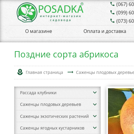
(067) 6
phone
(099) 6
phone
(073) 6
phone
О магазине
Оплата и доставка
Поздние сорта абрикоса
local_florist
trending_flat
Главная страница
Саженцы плодовых деревь
keyboard_arrow_down
Рассада клубники
keyboard_arrow_down
Саженцы плодовых деревьев
keyboard_arrow_down
Саженцы экзотических растений
keyboard_arrow_down
Саженцы ягодных кустарников