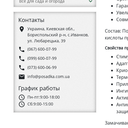
keyboard_arrow_down
Все для сада и огорода
Гара
Увел
Контакты
Совм
place
Украина, Киевская обл.,
Состав: П
Бориспольский р-н, с.Иванков,
кислоты п
ул. Любарецька, 39
Свойства п
phone
(067) 600-07-99
Стим
phone
(099) 600-07-99
Адап
phone
(073) 600-06-99
Крио
email
info@posadka.com.ua
Терм
Прил
График работы
Инги
schedule
Пн-пт:
9:00-18:00
Акти
schedule
Сб:
9:00-15:00
Анти
защи
Замачиван