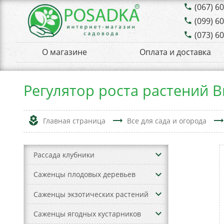
(067) 6
phone
(099) 6
phone
(073) 6
phone
О магазине
Оплата и доставка
Регулятор роста растений 
local_florist
trending_flat
trending_fla
Главная страница
Все для сада и огорода
keyboard_arrow_down
Рассада клубники
keyboard_arrow_down
Саженцы плодовых деревьев
keyboard_arrow_down
Саженцы экзотических растений
keyboard_arrow_down
Саженцы ягодных кустарников