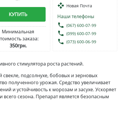
open_with
Новая Почта
КУПИТЬ
Наши телефоны
local_phone
(067) 600-07-99
Минимальная
local_phone
(099) 600-07-99
тоимость заказа:
local_phone
(073) 600-06-99
350грн.
ивного стимулятора роста растений.
й свекле, подсолнухе, бобовых и зерновых
ство полученного урожая. Средство увеличивает
ений и устойчивость к морозам и засухе. Ускоряет
и всего сезона. Препарат является безопасным