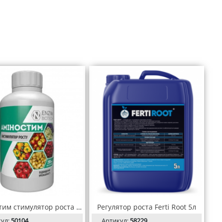
Аминостим стимулятор роста 200 мл Энзим Агро
Регулятор роста Ferti Root 5л
кул:
50104
Артикул:
58229