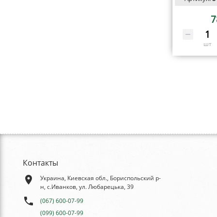
7
шт
Контакты
place
Украина, Киевская обл., Бориспольский р-
н, с.Иванков, ул. Любарецька, 39
phone
(067) 600-07-99
(099) 600-07-99