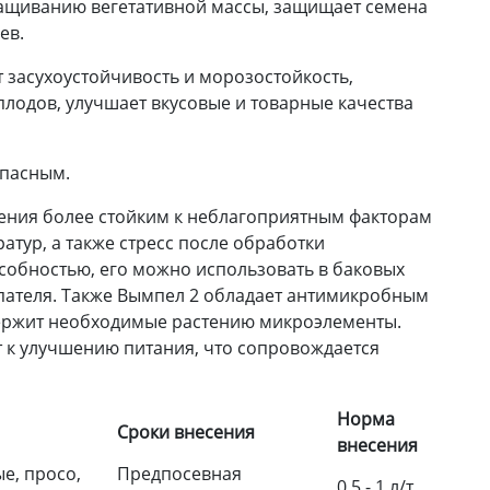
ращиванию вегетативной массы, защищает семена
ев.
т засухоустойчивость и морозостойкость,
плодов, улучшает вкусовые и товарные качества
опасным.
ения более стойким к неблагоприятным факторам
тур, а также стресс после обработки
обностью, его можно использовать в баковых
пателя. Также Вымпел 2 обладает антимикробным
одержит необходимые растению микроэлементы.
т к улучшению питания, что сопровождается
Норма
Сроки внесения
внесения
е, просо,
Предпосевная
0,5 - 1 л/т