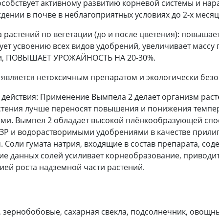
особствует активному развитию корневой системы и на
дении в почве в неблагоприятных условиях до 2-х месяц
 растений по вегетации (до и после цветения): повышае
ует усвоению всех видов удобрений, увеличивает массу 
и, ПОВЫШАЕТ УРОЖАЙНОСТЬ НА 20-30%.
является нетоксичным препаратом и экологически без
действия: Применение Вымпела 2 делает организм раст
стения лучше переносят повышения и понижения темпера
ми. Вымпел 2 обладает высокой плёнкообразующей спос
СЗР и водорастворимыми удобрениями в качестве прили
. Соли гумата натрия, входящие в состав препарата, с
ие данных солей усиливает корнеобразование, приводи
ией роста надземной части растений.
 зернобобовые, сахарная свекла, подсолнечник, овощны