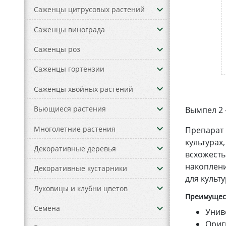
keyboard_arrow_down
Саженцы цитрусовых растений
keyboard_arrow_down
Саженцы винограда
keyboard_arrow_down
Саженцы роз
keyboard_arrow_down
Саженцы гортензии
keyboard_arrow_down
Саженцы хвойных растений
keyboard_arrow_down
Вьющиеся растения
Вымпел 2 
keyboard_arrow_down
Многолетние растения
Препарат 
культурах
keyboard_arrow_down
Декоративные деревья
всхожесть
накоплени
keyboard_arrow_down
Декоративные кустарники
для культ
keyboard_arrow_down
Луковицы и клубни цветов
Преимущест
keyboard_arrow_down
Семена
Унив
Ориг