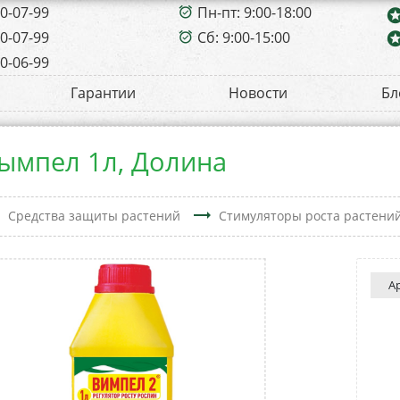
00-07-99
Пн-пт: 9:00-18:00
alarm_on
sta
00-07-99
Сб: 9:00-15:00
sta
alarm_on
00-06-99
Гарантии
Новости
Бл
Вымпел 1л, Долина
t
trending_flat
Средства защиты растений
Стимуляторы роста растени
А