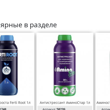
ярные в разделе
оста Ferti Root 1л
Антистрессант АминоСтар 1л
1748
Артикул:
58239
Арти