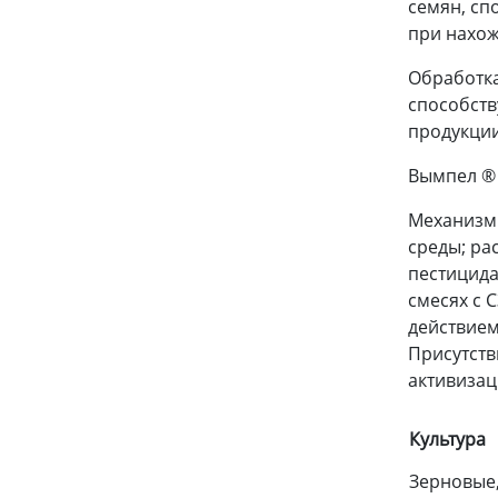
семян, сп
при нахож
Обработка
способств
продукци
Вымпел ® 
Механизм 
среды; ра
пестицида
смесях с 
действием
Присутств
активизац
Культура
Зерновые,