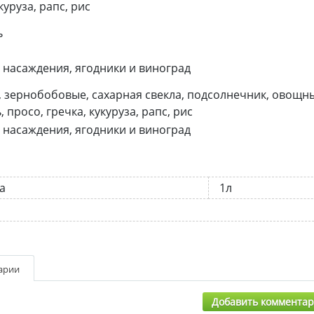
куруза, рапс, рис
ь
насаждения, ягодники и виноград
 зернобобовые, сахарная свекла, подсолнечник, овощн
 просо, гречка, кукуруза, рапс, рис
насаждения, ягодники и виноград
а
1л
арии
Добавить коммента