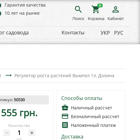
rs
Гарантия качества
0
search
shopping_cart
person_outline
rs
10 лет на рынке
Поиск
Корзина
Кабинет
ог садовода
Контакты
УКР
РУС
trending_flat
й
Регулятор роста растений Вымпел 1л, Долина
Способы оплаты
ртикул:
50530
business_center
Наличный рассчет
555 грн.
payment
Безналичный рассчет
receipt
Наложенный платеж
Количество
Доставка
шт