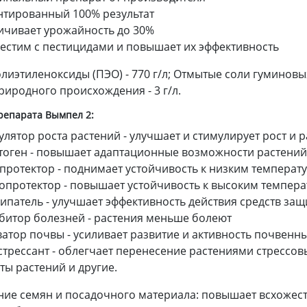
нтированный 100% результат
ичивает урожайность до 30%
естим с пестицидами и повышает их эффективность
олиэтиленоксиды (ПЭО) - 770 г/л; Отмытые соли гуминовых
риродного происхождения - 3 г/л.
репарата Вымпел 2:
улятор роста растений - улучшает и стимулирует рост и 
тоген - повышает адаптационные возможности растений
протектор - поднимает устойчивость к низким темпера
опротектор - повышает устойчивость к высоким темпер
ипатель - улучшает эффективность действия средств за
битор болезней - растения меньше болеют
ватор почвы - усиливает развитие и активность почвен
стрессант - облегчает перенесение растениями стрессов
ты растений и другие.
ие семян и посадочного материала: повышает всхожест