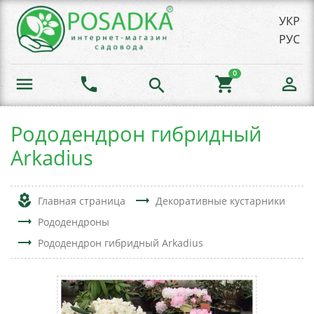
УКР
РУС
0
menu
phone
shopping_cart
person_outline
search
Рододендрон гибридный
Arkadius
local_florist
trending_flat
Главная страница
Декоративные кустарники
trending_flat
Рододендроны
trending_flat
Рододендрон гибридный Arkadius