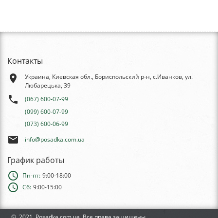
Контакты
place
Украина, Киевская обл., Бориспольский р-н, с.Иванков, ул.
Любарецька, 39
phone
(067) 600-07-99
(099) 600-07-99
(073) 600-06-99
email
info@posadka.com.ua
График работы
schedule
Пн-пт:
9:00-18:00
schedule
Сб:
9:00-15:00
© 2021, Posadka.com.ua, Все права защищены.