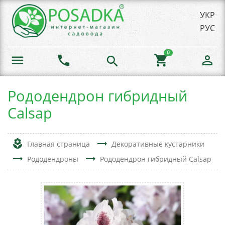
УКР
РУС
0
menu
phone
shopping_cart
person_outline
search
Рододендрон гибридный
Calsap
local_florist
trending_flat
Главная страница
Декоративные кустарники
trending_flat
trending_flat
Рододендроны
Рододендрон гибридный Calsap