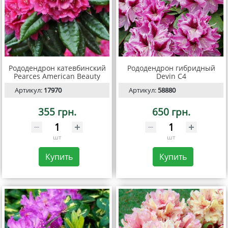
Рододендрон катевбинский
Рододендрон гибридный
Pearces American Beauty
Devin С4
Артикул:
17970
Артикул:
58880
355 грн.
650 грн.
шт
шт
Купить
Купить