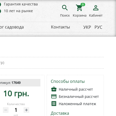
rs
Гарантия качества
0
search
shopping_cart
person_outline
rs
10 лет на рынке
Поиск
Корзина
Кабинет
ог садовода
Контакты
УКР
РУС
гр)
Способы оплаты
ртикул:
17649
business_center
Наличный рассчет
10 грн.
payment
Безналичный рассчет
receipt
Наложенный платеж
Количество
Доставка
шт