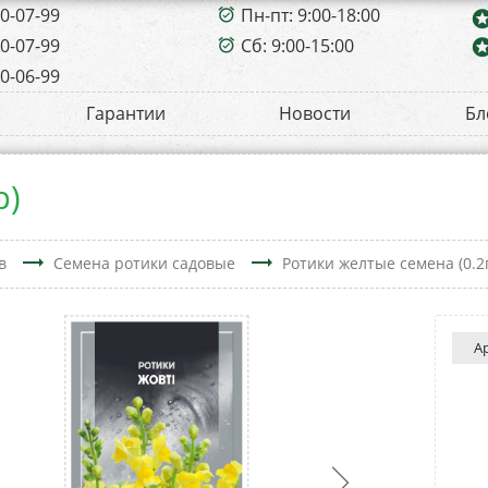
00-07-99
Пн-пт: 9:00-18:00
alarm_on
sta
00-07-99
Сб: 9:00-15:00
sta
alarm_on
00-06-99
Гарантии
Новости
Бл
р)
trending_flat
trending_flat
в
Семена ротики садовые
Ротики желтые семена (0.2
А