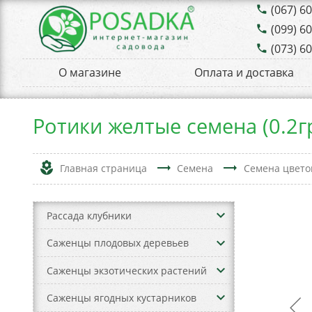
(067) 6
phone
(099) 6
phone
(073) 6
phone
О магазине
Оплата и доставка
Ротики желтые семена (0.2г
local_florist
trending_flat
trending_flat
Главная страница
Семена
Семена цвето
keyboard_arrow_down
Рассада клубники
keyboard_arrow_down
Саженцы плодовых деревьев
keyboard_arrow_down
Саженцы экзотических растений
keyboard_arrow_down
Саженцы ягодных кустарников