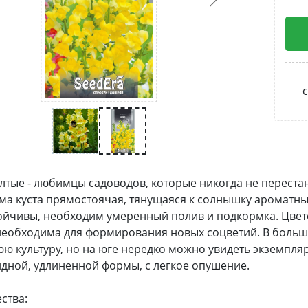
с
лтые - любимцы садоводов, которые никогда не перест
ма куста прямостоячая, тянущаяся к солнышку ароматным
ойчивы, необходим умеренный полив и подкормка. Цвeтe
необходима для формирования новых соцветий. В больш
ю культуру, но на юге нередко можно увидеть экземпля
дной, удлиненной формы, с легкое опушение.
ства: