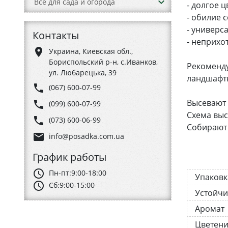
keyboard_arrow_down
Все для сада и огорода
- долгое ц
- обилие с
- универс
Контакты
- неприхо
place
Украина, Киевская обл.,
Бориспольский р-н, с.Иванков,
Рекоменду
ул. Любарецька, 39
ландшафт
phone
(067) 600-07-99
Высевают (
phone
(099) 600-07-99
Схема выс
phone
(073) 600-06-99
Собирают 
email
info@posadka.com.ua
График работы
schedule
Пн-пт:
9:00-18:00
Упаковк
schedule
Сб:
9:00-15:00
Устойчи
Аромат
Цветен