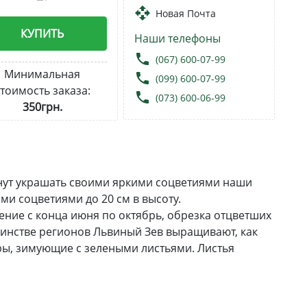
open_with
Новая Почта
КУПИТЬ
Наши телефоны
local_phone
(067) 600-07-99
Минимальная
local_phone
(099) 600-07-99
тоимость заказа:
local_phone
(073) 600-06-99
350грн.
анут украшать своими яркими соцветиями наши
и соцветиями до 20 см в высоту.
ниe c кoнцa июня пo oктябpь, обрезка отцветших
инстве регионов Львиный Зев выращивают, как
ры, зимующие с зелеными листьями. Листья