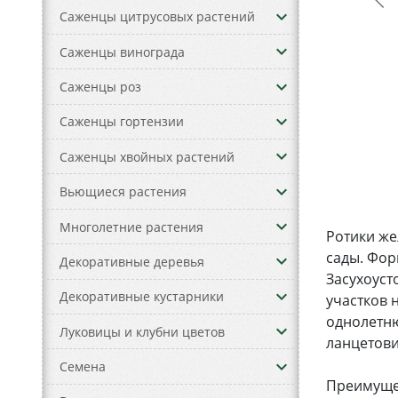
keyboard_arrow_down
Саженцы цитрусовых растений
keyboard_arrow_down
Саженцы винограда
keyboard_arrow_down
Саженцы роз
keyboard_arrow_down
Саженцы гортензии
keyboard_arrow_down
Саженцы хвойных растений
keyboard_arrow_down
Вьющиеся растения
keyboard_arrow_down
Многолетние растения
Ротики же
сады. Фор
keyboard_arrow_down
Декоративные деревья
Засухоуст
keyboard_arrow_down
Декоративные кустарники
участков 
однолетню
keyboard_arrow_down
Луковицы и клубни цветов
ланцетови
keyboard_arrow_down
Семена
Преимуще