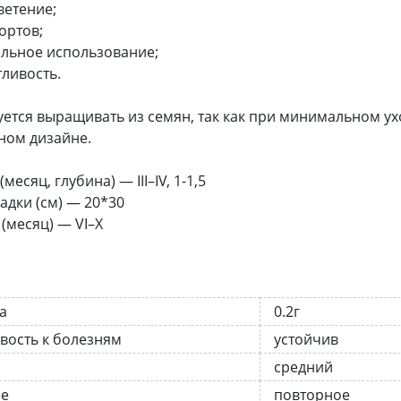
ветение;
ортов;
альное использование;
тливость.
ется выращивать из семян, так как при минимальном у
ном дизайне.
месяц, глубина) — III–IV, 1-1,5
адки (см) — 20*30
(месяц) — VI–X
а
0.2г
вость к болезням
устойчив
средний
ие
повторное