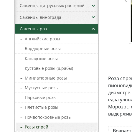
keyboard_arrow_down
Саженцы цитрусовых растений
keyboard_arrow_down
Саженцы винограда
keyboard_arrow_up
Саженцы роз
–
Английские розы
–
Бордюрные розы
–
Канадские розы
–
Кустовые розы (шрабы)
–
Миниатюрные розы
Роза спре
пионовидн
–
Мускусные розы
диаметре.
–
Парковые розы
едва улов
Морозосто
–
Плетистые розы
выдержива
–
Почвопокровные розы
–
Розы спрей
Возраст