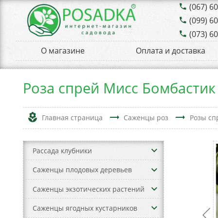
(067) 6
phone
(099) 6
phone
(073) 6
phone
О магазине
Оплата и доставка
Роза спрей Мисс Бомбастик
local_florist
trending_flat
trending_flat
Главная страница
Саженцы роз
Розы сп
keyboard_arrow_down
Рассада клубники
keyboard_arrow_down
Саженцы плодовых деревьев
keyboard_arrow_down
Саженцы экзотических растений
keyboard_arrow_down
Саженцы ягодных кустарников