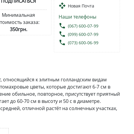
ПОДПИСАТЬСЯ
open_with
Новая Почта
Минимальная
Наши телефоны
тоимость заказа:
local_phone
(067) 600-07-99
350грн.
local_phone
(099) 600-07-99
local_phone
(073) 600-06-99
рт, относящийся к элитным голландским видам
томахровые цветы, которые достигают 6-7 см в
тение обильное, повторное, присутствует приятный
т до 60-70 см в высоту и 50 с в диаметре.
редней, отличной растёт на солнечных участках,