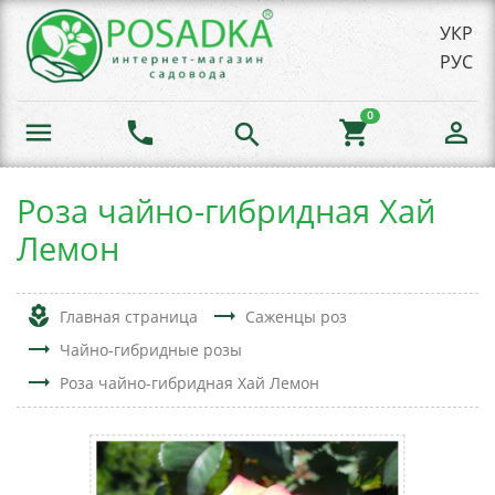
УКР
РУС
0
menu
phone
shopping_cart
person_outline
search
Роза чайно-гибридная Хай
Лемон
local_florist
trending_flat
Главная страница
Саженцы роз
trending_flat
Чайно-гибридные розы
trending_flat
Роза чайно-гибридная Хай Лемон