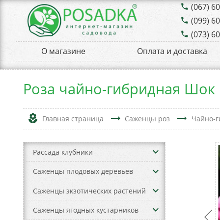
(067) 6
phone
(099) 6
phone
(073) 6
phone
О магазине
Оплата и доставка
Роза чайно-гибридная Шок
local_florist
trending_flat
trending_flat
Главная страница
Саженцы роз
Чайно-г
keyboard_arrow_down
Рассада клубники
keyboard_arrow_down
Саженцы плодовых деревьев
keyboard_arrow_down
Саженцы экзотических растений
keyboard_arrow_down
Саженцы ягодных кустарников