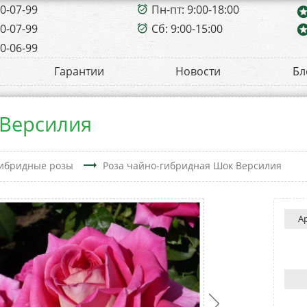
00-07-99
Пн-пт: 9:00-18:00
alarm_on
sta
00-07-99
Сб: 9:00-15:00
sta
alarm_on
00-06-99
Гарантии
Новости
Бл
 Версилия
trending_flat
ибридные розы
Роза чайно-гибридная Шок Версилия
А