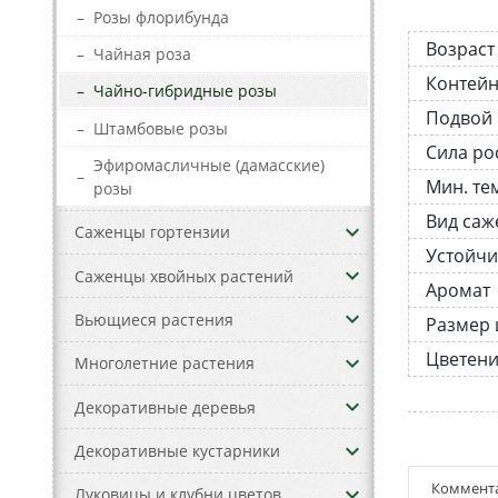
–
Розы флорибунда
Возраст
–
Чайная роза
Контей
–
Чайно-гибридные розы
Подвой
–
Штамбовые розы
Сила ро
Эфиромасличные (дамасские)
–
Мин. те
розы
Вид саж
keyboard_arrow_down
Саженцы гортензии
Устойчи
keyboard_arrow_down
Саженцы хвойных растений
Аромат
keyboard_arrow_down
Вьющиеся растения
Размер 
Цветен
keyboard_arrow_down
Многолетние растения
keyboard_arrow_down
Декоративные деревья
keyboard_arrow_down
Декоративные кустарники
Коммент
keyboard_arrow_down
Луковицы и клубни цветов