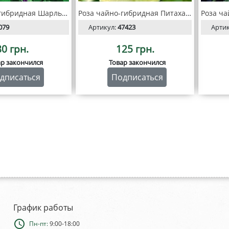
Роза чайно-гибридная Шарль де Голь
Роза чайно-гибридная Питахайя
079
Артикул:
47423
Арти
80 грн.
125 грн.
ар закончился
Товар закончился
дписаться
Подписаться
График работы
schedule
Пн-пт:
9:00-18:00