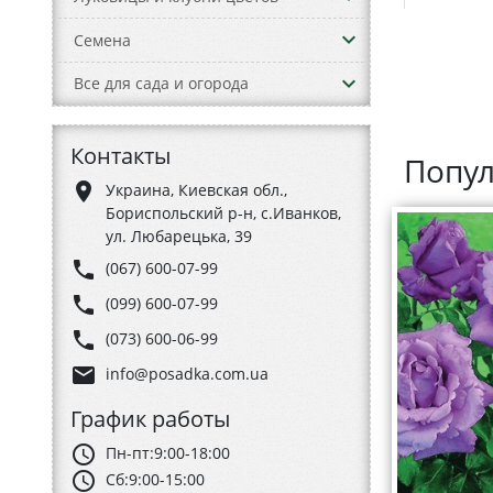
keyboard_arrow_down
Семена
keyboard_arrow_down
Все для сада и огорода
Контакты
Попул
place
Украина, Киевская обл.,
Бориспольский р-н, с.Иванков,
ул. Любарецька, 39
phone
(067) 600-07-99
phone
(099) 600-07-99
phone
(073) 600-06-99
email
info@posadka.com.ua
График работы
schedule
Пн-пт:
9:00-18:00
schedule
Сб:
9:00-15:00