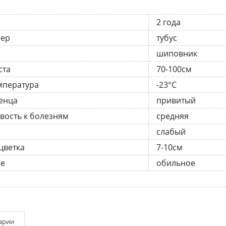
2 года
нер
тубус
шиповник
ста
70-100см
мпература
-23°C
енца
привитый
вость к болезням
средняя
слабый
цветка
7-10см
ие
обильное
арии