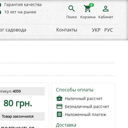
rs
Гарантия качества
0
search
shopping_cart
person_outline
rs
10 лет на рынке
Поиск
Корзина
Кабинет
ог садовода
Контакты
УКР
РУС
Способы оплаты
ртикул:
4059
business_center
Наличный рассчет
80 грн.
payment
Безналичный рассчет
receipt
Наложенный платеж
Товар закончился
Доставка