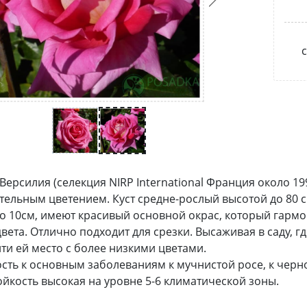
с
Версилия (селекция NIRP International Франция около 19
ельным цветением. Куст средне-рослый высотой до 80 см
о 10см, имеют красивый основной окрас, который гар
цвета. Отлично подходит для срезки. Высаживая в саду, г
ти ей место с более низкими цветами.
сть к основным заболеваниям к мучнистой росе, к черно
йкость высокая на уровне 5-6 климатической зоны.