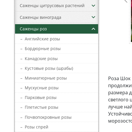
keyboard_arrow_down
Саженцы цитрусовых растений
keyboard_arrow_down
Саженцы винограда
keyboard_arrow_up
Саженцы роз
–
Английские розы
–
Бордюрные розы
–
Канадские розы
–
Кустовые розы (шрабы)
–
Миниатюрные розы
Роза Шок 
продолжит
–
Мускусные розы
размера д
–
Парковые розы
светлого 
лучше най
–
Плетистые розы
Устойчиво
–
Почвопокровные розы
морозосто
–
Розы спрей