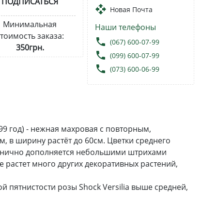
ПОДПИСАТЬСЯ
open_with
Новая Почта
Минимальная
Наши телефоны
тоимость заказа:
local_phone
(067) 600-07-99
350грн.
local_phone
(099) 600-07-99
local_phone
(073) 600-06-99
99 год) - нежная махровая с повторным,
, в ширину растёт до 60см. Цветки среднего
монично дополняется небольшими штрихами
де растет много других декоративных растений,
й пятнистости розы Shock Versilia выше средней,