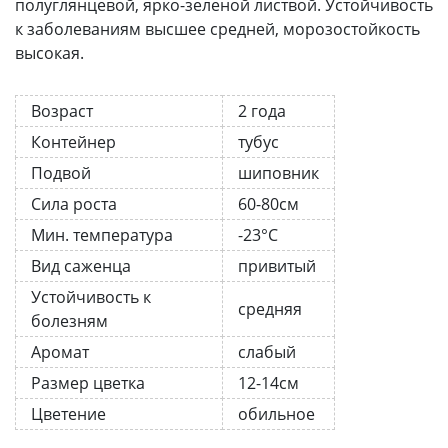
полуглянцевой, ярко-зеленой листвой. Устойчивость
к заболеваниям высшее средней, морозостойкость
высокая.
Возраст
2 года
Контейнер
тубус
Подвой
шиповник
Сила роста
60-80см
Мин. температура
-23°C
Вид саженца
привитый
Устойчивость к
средняя
болезням
Аромат
слабый
Размер цветка
12-14см
Цветение
обильное