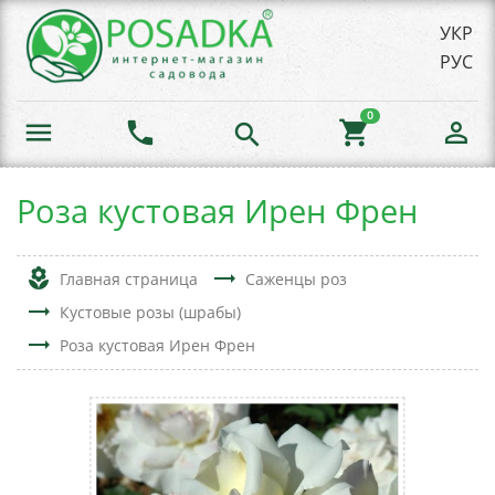
УКР
РУС
0
menu
phone
shopping_cart
person_outline
search
Роза кустовая Ирен Френ
local_florist
trending_flat
Главная страница
Саженцы роз
trending_flat
Кустовые розы (шрабы)
trending_flat
Роза кустовая Ирен Френ