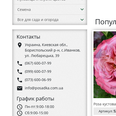
keyboard_arrow_down
Семена
keyboard_arrow_down
Попул
Все для сада и огорода
Контакты
place
Украина, Киевская обл.,
Бориспольский р-н, с.Иванков,
ул. Любарецька, 39
phone
(067) 600-07-99
phone
(099) 600-07-99
phone
(073) 600-06-99
email
info@posadka.com.ua
График работы
Роза кустов
schedule
Пн-пт:
9:00-18:00
Артикул:
5
schedule
Сб:
9:00-15:00