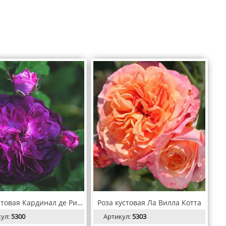
Роза кустовая Кардинал де Ришелье
Роза кустовая Ла Вилла Котта
кул:
5300
Артикул:
5303