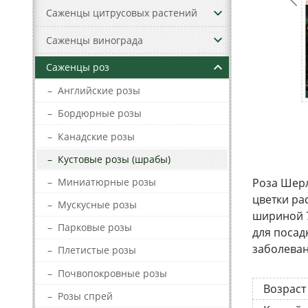
keyboard_arrow_down
Саженцы цитрусовых растений
keyboard_arrow_down
Саженцы винограда
keyboard_arrow_up
Саженцы роз
–
Английские розы
–
Бордюрные розы
–
Канадские розы
–
Кустовые розы (шрабы)
–
Миниатюрные розы
Роза Шерл
цветки ра
–
Мускусные розы
шириной 7
–
Парковые розы
для посад
заболева
–
Плетистые розы
–
Почвопокровные розы
Возраст
–
Розы спрей