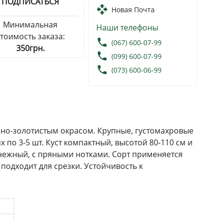
ПОДПИСАТЬСЯ
open_with
Новая Почта
Минимальная
Наши телефоны
тоимость заказа:
local_phone
(067) 600-07-99
350грн.
local_phone
(099) 600-07-99
local_phone
(073) 600-06-99
но-золотистым окрасом. Крупные, густомахровые
по 3-5 шт. Куст компактный, высотой 80-110 см и
нежный, с пряными нотками. Сорт применяется
 подходит для срезки. Устойчивость к