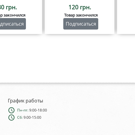
80 грн.
120 грн.
ар закончился
Товар закончился
дписаться
Подписаться
График работы
schedule
Пн-пт:
9:00-18:00
schedule
Сб:
9:00-15:00