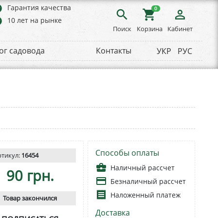
rs
Гарантия качества
0
search
shopping_cart
person_outline
rs
10 лет на рынке
Поиск
Корзина
Кабинет
ог садовода
Контакты
УКР
РУС
Способы оплаты
ртикул:
16454
business_center
Наличный рассчет
90 грн.
payment
Безналичный рассчет
receipt
Наложенный платеж
Товар закончился
Доставка