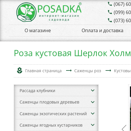
(067) 6
phone
(099) 6
phone
(073) 6
phone
О магазине
Оплата и доставка
Роза кустовая Шерлок Холм
local_florist
trending_flat
trending_flat
Главная страница
Саженцы роз
Кустовы
keyboard_arrow_down
Рассада клубники
keyboard_arrow_down
Саженцы плодовых деревьев
keyboard_arrow_down
Саженцы экзотических растений
keyboard_arrow_down
Саженцы ягодных кустарников