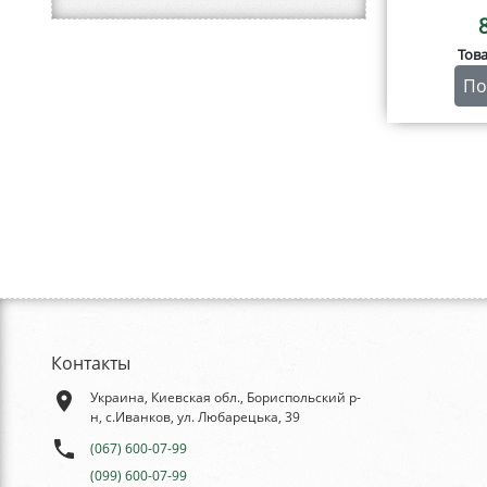
Тов
По
Контакты
place
Украина, Киевская обл., Бориспольский р-
н, с.Иванков, ул. Любарецька, 39
phone
(067) 600-07-99
(099) 600-07-99