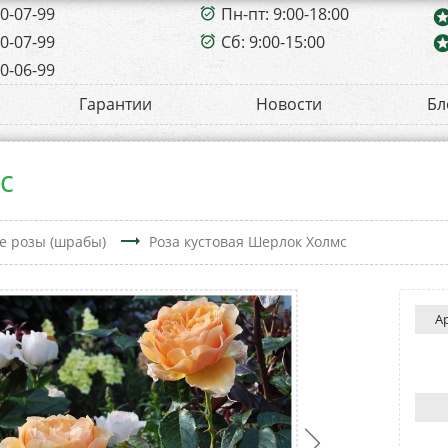
00-07-99
Пн-пт: 9:00-18:00
alarm_on
sta
00-07-99
Сб: 9:00-15:00
sta
alarm_on
00-06-99
Гарантии
Новости
Бл
с
trending_flat
е розы (шрабы)
Роза кустовая Шерлок Холмс
А