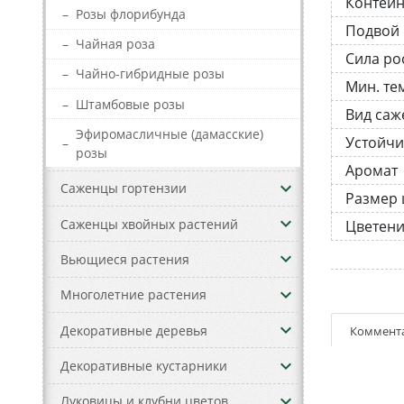
Контей
–
Розы флорибунда
Подвой
–
Чайная роза
Сила ро
–
Чайно-гибридные розы
Мин. те
–
Штамбовые розы
Вид саж
Эфиромасличные (дамасские)
Устойчи
–
розы
Аромат
keyboard_arrow_down
Саженцы гортензии
Размер 
keyboard_arrow_down
Саженцы хвойных растений
Цветен
keyboard_arrow_down
Вьющиеся растения
keyboard_arrow_down
Многолетние растения
keyboard_arrow_down
Декоративные деревья
Коммент
keyboard_arrow_down
Декоративные кустарники
keyboard_arrow_down
Луковицы и клубни цветов