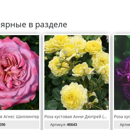
ярные в разделе
ая Агнес Шиллингер
Роза кустовая Анни Дюпрей (Anny Duperey)
296
Артикул:
46643
Арти