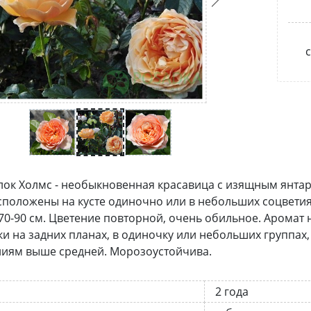
с
ок Холмс - необыкновенная красавица с изящным янтар
сположены на кусте одиночно или в небольших соцветиях 
0-90 см. Цветение повторной, очень обильное. Аромат 
ки на задних планах, в одиночку или небольших группах,
ниям выше средней. Морозоустойчива.
2 года