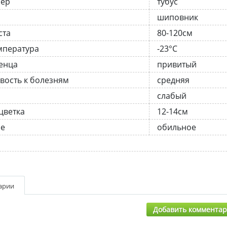
нер
тубус
шиповник
ста
80-120см
мпература
-23°C
енца
привитый
вость к болезням
средняя
слабый
цветка
12-14см
ие
обильное
арии
Добавить коммента