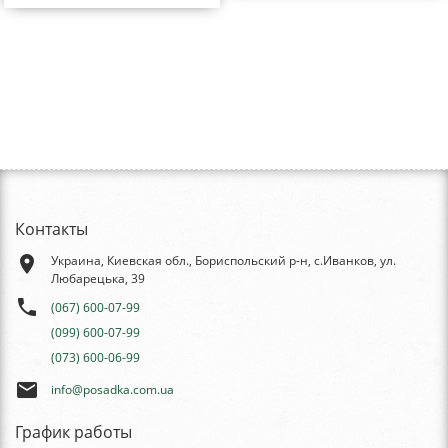
Контакты
place
Украина, Киевская обл., Бориспольский р-н, с.Иванков, ул.
Любарецька, 39
phone
(067) 600-07-99
(099) 600-07-99
(073) 600-06-99
email
info@posadka.com.ua
График работы