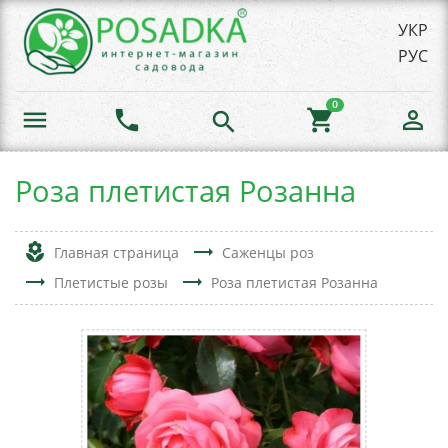
УКР
РУС
0
menu
phone
shopping_cart
person_outline
search
Роза плетистая Розанна
local_florist
trending_flat
Главная страница
Саженцы роз
trending_flat
trending_flat
Плетистые розы
Роза плетистая Розанна