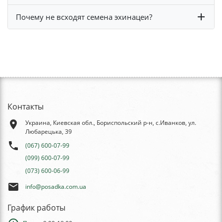
Почему не всходят семена эхинацеи?
Контакты
place
Украина, Киевская обл., Бориспольский р-н, с.Иванков, ул.
Любарецька, 39
phone
(067) 600-07-99
(099) 600-07-99
(073) 600-06-99
email
info@posadka.com.ua
График работы