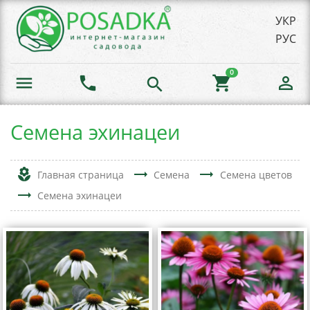
УКР
РУС
0
menu
phone
shopping_cart
person_outline
search
Семена эхинацеи
local_florist
trending_flat
trending_flat
Главная страница
Семена
Семена цветов
trending_flat
Семена эхинацеи