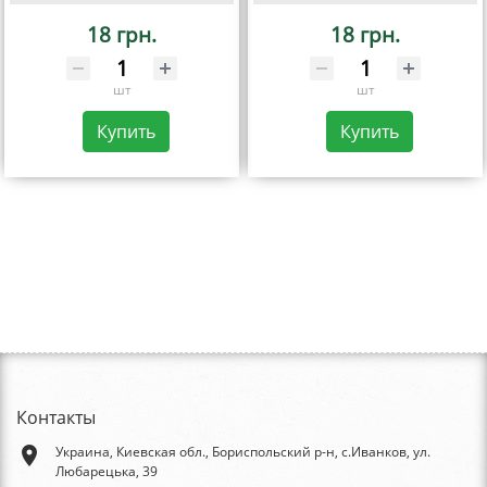
18 грн.
18 грн.
шт
шт
Купить
Купить
Контакты
place
Украина, Киевская обл., Бориспольский р-н, с.Иванков, ул.
Любарецька, 39