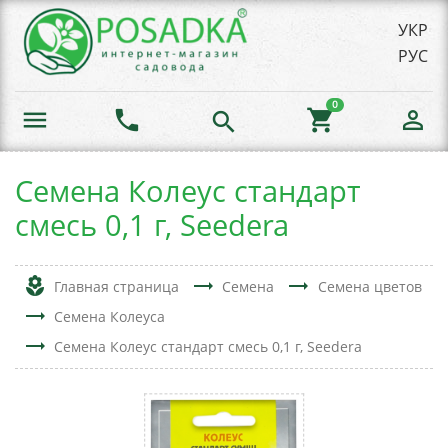
УКР
РУС
0
menu
phone
shopping_cart
person_outline
search
Семена Колеус стандарт
смесь 0,1 г, Seedera
local_florist
trending_flat
trending_flat
Главная страница
Семена
Семена цветов
trending_flat
Семена Колеуса
trending_flat
Семена Колеус стандарт смесь 0,1 г, Seedera