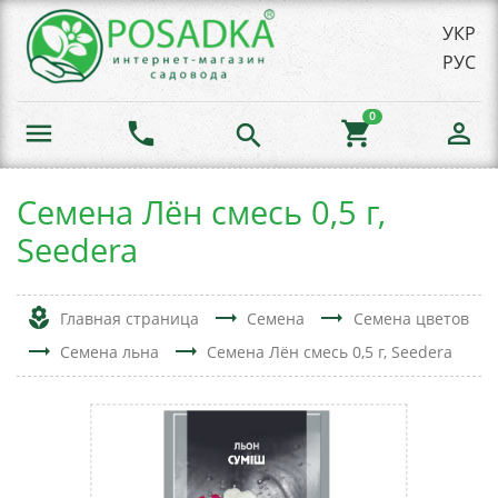
УКР
РУС
0
menu
phone
shopping_cart
person_outline
search
Семена Лён смесь 0,5 г,
Seedera
local_florist
trending_flat
trending_flat
Главная страница
Семена
Семена цветов
trending_flat
trending_flat
Семена льна
Семена Лён смесь 0,5 г, Seedera