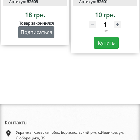
Артикул:
52605
Артикул:
52601
18 грн.
10 грн.
Товар закончился
шт
Подписаться
Купить
Контакты
place
Украина, Киевская обл., Бориспольский р-н, с.Иванков, ул.
Любарецька, 39