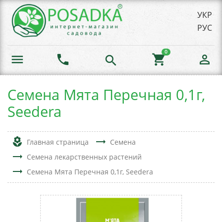
УКР
РУС
0
menu
phone
shopping_cart
person_outline
search
Семена Мята Перечная 0,1г,
Seedera
local_florist
trending_flat
Главная страница
Семена
trending_flat
Семена лекарственных растений
trending_flat
Семена Мята Перечная 0,1г, Seedera